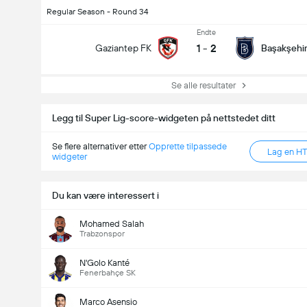
Regular Season - Round 34
Endte
1
-
2
Gaziantep FK
Başakşehi
Se alle resultater
Legg til Super Lig-score-widgeten på nettstedet ditt
Se flere alternativer etter
Opprette tilpassede
Lag en H
widgeter
Du kan være interessert i
Mohamed Salah
Trabzonspor
N'Golo Kanté
Fenerbahçe SK
Marco Asensio