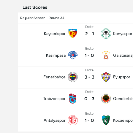
Last Scores
Regular Season - Round 34
Endte
2
-
1
Kayserispor
Konyaspor
Endte
1
-
0
Kasimpasa
Galatasara
Endte
3
-
3
Fenerbahçe
Eyupspor
Endte
0
-
3
Trabzonspor
Genclerbirl
Endte
1
-
0
Antalyaspor
Kocaelispo