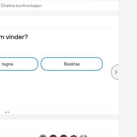
Direkte konfrontasjon
m vinder?
tegne
Besiktas