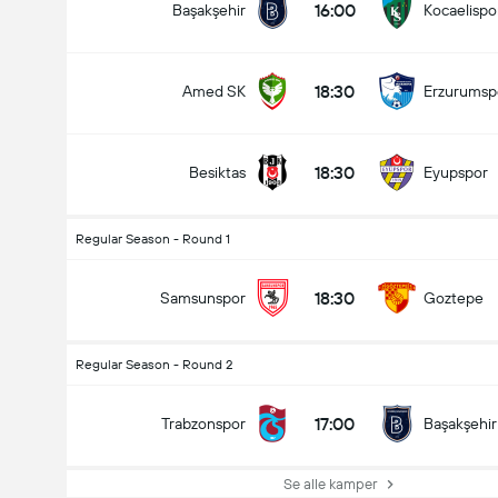
16:00
Başakşehir
Kocaelispo
18:30
Amed SK
Erzurumsp
18:30
Besiktas
Eyupspor
Regular Season - Round 1
18:30
Samsunspor
Goztepe
Regular Season - Round 2
17:00
Trabzonspor
Başakşehir
Se alle kamper