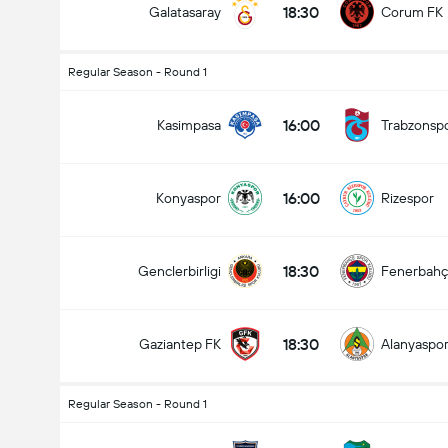
18:30
Galatasaray
Corum FK
Regular Season - Round 1
Totalt mål i kamp (2.5)
16:00
Kasimpasa
Trabzonsp
16:00
Konyaspor
Rizespor
under
over
18:30
Genclerbirligi
Fenerbah
18:30
Gaziantep FK
Alanyaspo
Regular Season - Round 1