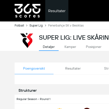
Resultater
Fotball
Super Lig
Fenerbahçe SK v Besiktas
SUPER LIG: LIVE SKÅRI
Detaljer
Kamper
Posisjoner
Poengoversikt
Resultater
Str
Strukturer
Regular Season - Round 1