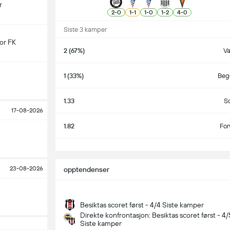
r
2
-
0
1
-
1
1
-
0
1
-
2
4
-
0
Siste 3 kamper
or FK
2 (67%)
V
1 (33%)
Begg
1.33
S
17-08-2026
1.82
For
S
23-08-2026
opptendenser
Besiktas scoret først - 4/4 Siste kamper
Direkte konfrontasjon: Besiktas scoret først - 4/
Siste kamper