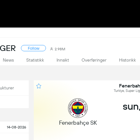
NGER
Follow
2.98M
News
Statistikk
Innsikt
Overføringer
Historikk
Fenerbah
ukturer
Turkiye, Super Li
sun,
Fenerbahçe SK
14-08-2026