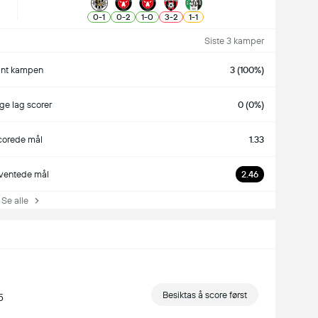
0
-
1
0
-
2
1
-
0
3
-
2
1
-
1
Siste 3 kamper
ant kampen
3 (100%)
e lag scorer
0 (0%)
corede mål
1.33
ventede mål
2.46
e alle
Besiktas å score først
5