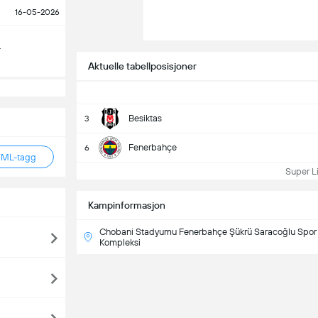
16-05-2026
r
Aktuelle tabellposisjoner
Besiktas
3
Fenerbahçe
6
TML-tagg
Super Lig
Kampinformasjon
Chobani Stadyumu Fenerbahçe Şükrü Saracoğlu Spor
Kompleksi