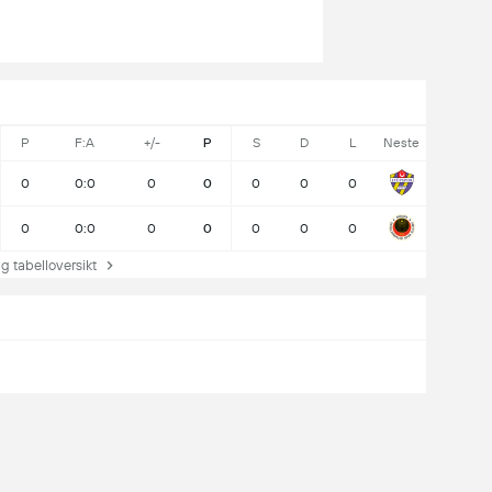
P
F:A
+/-
P
S
D
L
Neste
0
0:0
0
0
0
0
0
0
0:0
0
0
0
0
0
 tabelloversikt