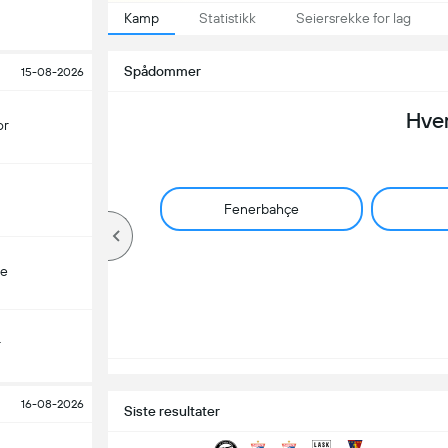
Kamp
Statistikk
Seiersrekke for lag
Spådommer
15-08-2026
Hve
or
Fenerbahçe
çe
r
16-08-2026
Siste resultater