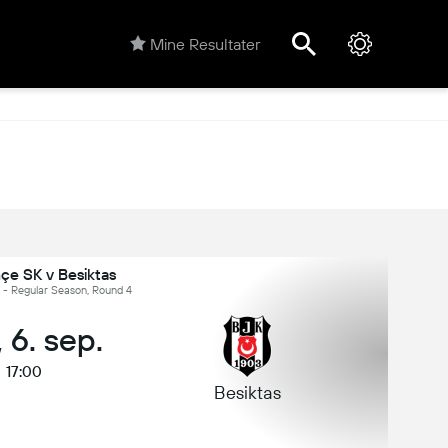
Mine Resultater
çe SK v Besiktas
g - Regular Season, Round 4
 6. sep.
17:00
Besiktas