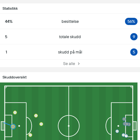
Statistikk
44%
besittelse
56%
5
totale skudd
9
1
skudd på mål
5
Se alle
Skuddoversikt