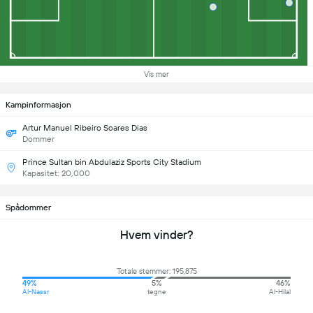
Vis mer
Kampinformasjon
Artur Manuel Ribeiro Soares Dias
Dommer
Prince Sultan bin Abdulaziz Sports City Stadium
Kapasitet: 20,000
Spådommer
Hvem vinder?
Totale stemmer: 195,875
49%
5%
46%
Al-Nassr
tegne
Al-Hilal