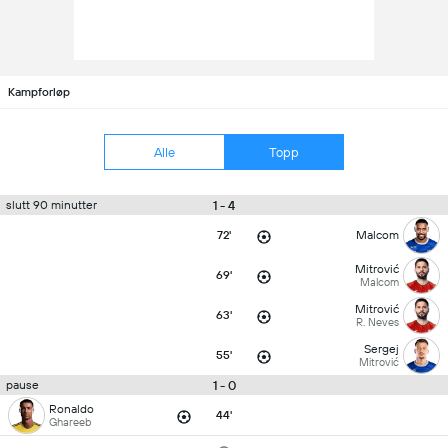
Kampforløp
Alle
Topp
1 - 4
slutt 90 minutter
72'
Malcom
Mitrović
69'
Malcom
Mitrović
63'
R. Neves
Sergej
55'
Mitrović
1 - 0
pause
Ronaldo
44'
Ghareeb