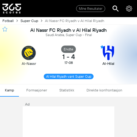
Mine Resultater
Fotball
Super Cup
Al Nassr FC Riyadh v Al Hilal Riyadh
Al Nassr FC Riyadh v Al Hilal Riyadh
Saudi Arabia, Super Cup - Final
Endte
1
-
4
17-08
Al-Nassr
Al-Hilal
Al Hilal Riyadh vant Super Cup
Kamp
Formasjoner
Statistikk
Direkte konfrontasjon
Ad