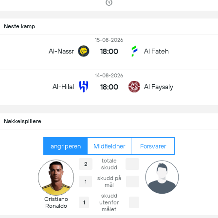
Neste kamp
15-08-2026
18:00
Al-Nassr
Al Fateh
14-08-2026
18:00
Al-Hilal
Al Faysaly
Nøkkelspillere
angriperen
Midfieldher
Forsvarer
totale
2
skudd
skudd på
1
mål
skudd
Cristiano
1
utenfor
Ronaldo
målet