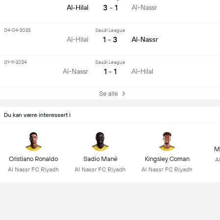
3 - 1
Al-Hilal
Al-Nassr
04-04-2025
Saudi League
1 - 3
Al-Hilal
Al-Nassr
01-11-2024
Saudi League
1 - 1
Al-Nassr
Al-Hilal
Se alle
Du kan være interessert i
M
Cristiano Ronaldo
Sadio Mané
Kingsley Coman
A
Al Nassr FC Riyadh
Al Nassr FC Riyadh
Al Nassr FC Riyadh