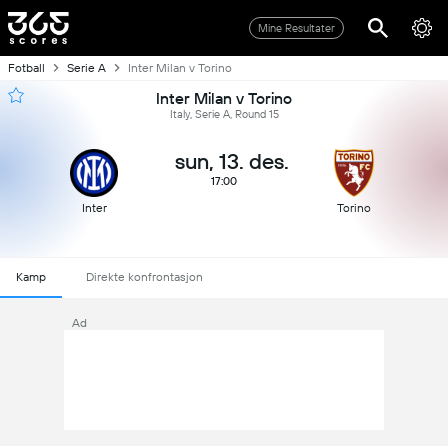
Mine Resultater
Fotball
Serie A
Inter Milan v Torino
Inter Milan v Torino
Italy, Serie A, Round 15
sun, 13. des.
17:00
Inter
Torino
Kamp
Direkte konfrontasjon
Ad