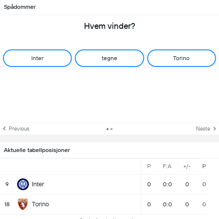
Spådommer
Hvem vinder?
Inter
tegne
Torino
Previous
Neste
Aktuelle tabellposisjoner
P
F:A
+/-
P
Inter
9
0
0:0
0
0
Torino
18
0
0:0
0
0