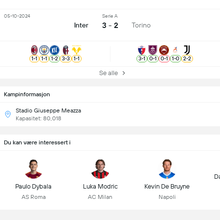
05-10-2024
Serie A
3 - 2
Inter
Torino
1
-
1
1
-
1
1
-
2
3
-
3
1
-
1
3
-
1
0
-
1
0
-
1
1
-
0
2
-
2
Se alle
Kampinformasjon
Stadio Giuseppe Meazza
Kapasitet: 80,018
Du kan være interessert i
D
Paulo Dybala
Luka Modric
Kevin De Bruyne
AS Roma
AC Milan
Napoli