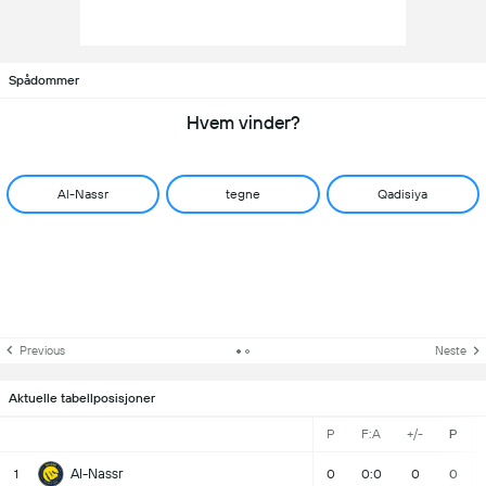
Spådommer
Hvem vinder?
Al-Nassr
tegne
Qadisiya
Previous
Neste
Aktuelle tabellposisjoner
P
F:A
+/-
P
Al-Nassr
1
0
0:0
0
0