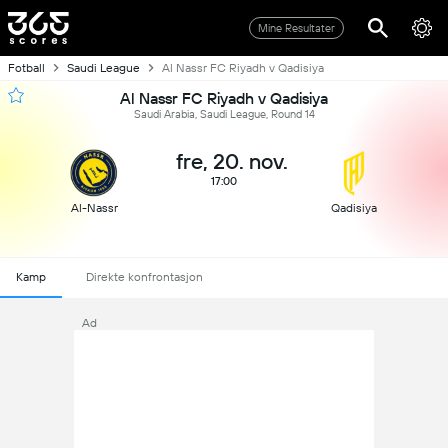
Mine Resultater
Fotball
Saudi League
Al Nassr FC Riyadh v Qadisiya
Al Nassr FC Riyadh v Qadisiya
Saudi Arabia, Saudi League, Round 14
fre, 20. nov.
17:00
Al-Nassr
Qadisiya
Kamp
Direkte konfrontasjon
Ad