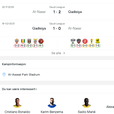
22-11-2024
Saudi League
1 - 2
Al-Nassr
Qadisiya
18-02-2021
Saudi League
1 - 0
Qadisiya
Al-Nassr
0
-
2
4
-
2
0
-
2
2
-
1
4
-
1
5
-
1
1
-
0
0
-
0
0
-
0
1
-
5
Se alle
Kampinformasjon
Al-Awwal Park Stadium
Du kan være interessert i
Alex
Cristiano Ronaldo
Karim Benzema
Sadio Mané