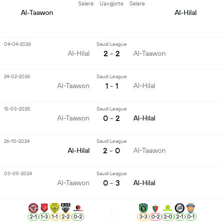
Seiere
Uavgjorte
Seiere
Al-Taawon
Al-Hilal
04-04-2026
Saudi League
2 - 2
Al-Hilal
Al-Taawon
24-02-2026
Saudi League
1 - 1
Al-Taawon
Al-Hilal
15-03-2025
Saudi League
0 - 2
Al-Taawon
Al-Hilal
26-10-2024
Saudi League
2 - 0
Al-Hilal
Al-Taawon
03-05-2024
Saudi League
0 - 3
Al-Taawon
Al-Hilal
2
-
1
1
-
3
1
-
1
2
-
2
0
-
2
3
-
3
0
-
2
2
-
0
2
-
1
0
-
1