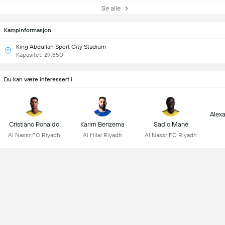
Se alle
Kampinformasjon
King Abdullah Sport City Stadium
Kapasitet: 29,850
Du kan være interessert i
Alex
Cristiano Ronaldo
Karim Benzema
Sadio Mané
Al Nassr FC Riyadh
Al Hilal Riyadh
Al Nassr FC Riyadh