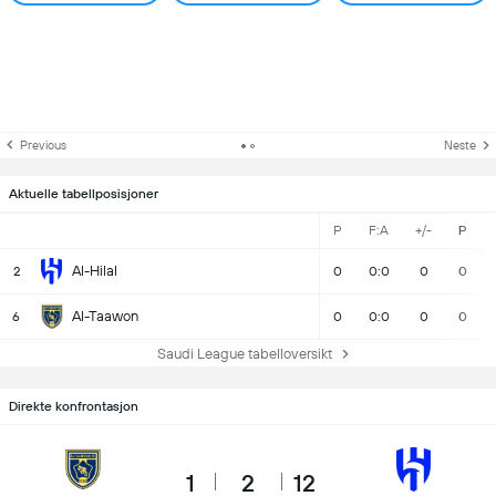
Previous
Neste
Aktuelle tabellposisjoner
P
F:A
+/-
P
Al-Hilal
2
0
0:0
0
0
Al-Taawon
6
0
0:0
0
0
Saudi League tabelloversikt
Direkte konfrontasjon
1
2
12