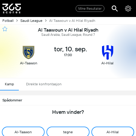
Mine Resultater
Fotball
Saudi League
Al Taawoun v Al Hilal Riyadh
Al Taawoun v Al Hilal Riyadh
Saudi Arabia, Saudi League, Round 7
tor, 10. sep.
17:00
Al-Taawon
Al-Hilal
Kamp
Direkte konfrontasjon
Spådommer
Hvem vinder?
Al-Taawon
tegne
Al-Hilal