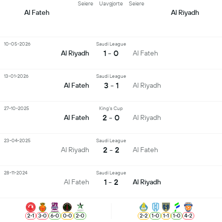
Seiere
Uavgjorte
Seiere
Al Fateh
Al Riyadh
10-05-2026
Saudi League
1 - 0
Al Riyadh
Al Fateh
13-01-2026
Saudi League
3 - 1
Al Fateh
Al Riyadh
27-10-2025
King's Cup
2 - 0
Al Fateh
Al Riyadh
23-04-2025
Saudi League
2 - 2
Al Riyadh
Al Fateh
28-11-2024
Saudi League
1 - 2
Al Fateh
Al Riyadh
2
-
1
3
-
0
6
-
0
0
-
0
2
-
0
2
-
2
1
-
0
1
-
1
1
-
0
4
-
2