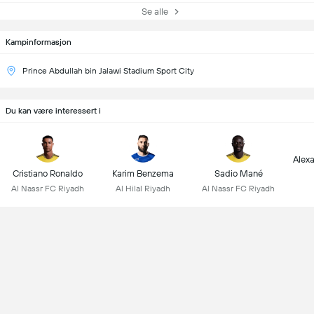
Se alle
Kampinformasjon
Prince Abdullah bin Jalawi Stadium Sport City
Du kan være interessert i
Alex
Cristiano Ronaldo
Karim Benzema
Sadio Mané
Al Nassr FC Riyadh
Al Hilal Riyadh
Al Nassr FC Riyadh