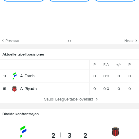
Previous
Neste
Aktuelle tabellposisjoner
P
F:A
+/-
P
Al Fateh
11
0
0:0
0
0
Al Riyadh
15
0
0:0
0
0
Saudi League tabelloversikt
Direkte konfrontasjon
2
3
2