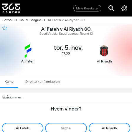
Mine Resultater
Fotball
Saudi League
Al Fateh v Al Riyadh SC
Al Fateh v Al Riyadh SC
Saudi Arabia, Saudi League, Round 13
tor, 5. nov.
17:00
Al Fateh
Al Riyadh
Kamp
Direkte konfrontasjon
Spådommer
Hvem vinder?
Al Fateh
tegne
Al Riyadh