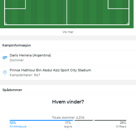
Vis mer
Kampinformasjon
Darío Herrera (Argentina)
Dommer
Prince Hathloul Bin Abdul Aziz Sport City Stadium
Kampdeltaker: 867
Spådommer
Hvem vinder?
Totale stemmer: 6,206
55%
17%
28%
Al-Akhdoud
tegne
Al Raed