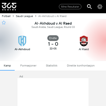
Mine Resultater
Fotball
Saudi League
Al-Akhdoud v Al Raed
Al-Akhdoud v Al Raed
Saudi Arabia, Saudi League, Round 33
Endte
1
-
0
22-05
Al-Akhdoud
Al Raed
Kamp
Formasjoner
Statistikk
Direkte konfrontasjon
Ad