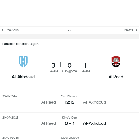
Previous
Neste
Direkte konfrontasjon
3
0
1
Seiere
Uavgjorte
Seiere
Al-Akhdoud
Al Raed
23-11-2026
First Division
12:15
Al Raed
Al-Akhdoud
21-09-2025
King's Cup
0 - 1
Al Raed
Al-Akhdoud
20-01-2025
Saudi League