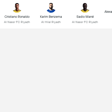
Alex
Cristiano Ronaldo
Karim Benzema
Sadio Mané
Al Nassr FC Riyadh
Al Hilal Riyadh
Al Nassr FC Riyadh