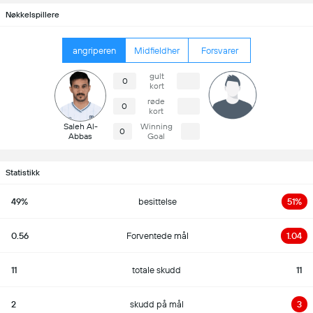
Nøkkelspillere
angriperen
Midfieldher
Forsvarer
gult
0
kort
røde
0
kort
Saleh Al-
Winning
0
Abbas
Goal
Statistikk
49%
besittelse
51%
0.56
Forventede mål
1.04
11
totale skudd
11
2
skudd på mål
3