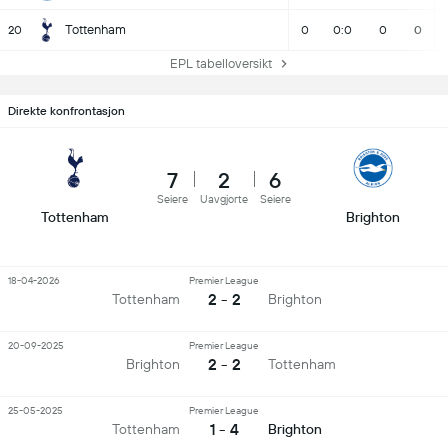
Tottenham
20
0
0:0
0
0
EPL tabelloversikt
Direkte konfrontasjon
7
2
6
Seiere
Uavgjorte
Seiere
Tottenham
Brighton
18-04-2026
Premier League
2 - 2
Tottenham
Brighton
20-09-2025
Premier League
2 - 2
Brighton
Tottenham
25-05-2025
Premier League
1 - 4
Tottenham
Brighton