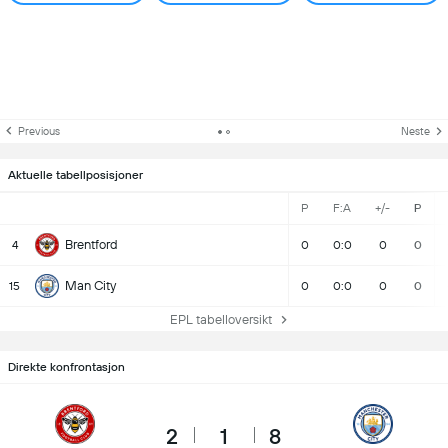
Previous
Neste
Aktuelle tabellposisjoner
P
F:A
+/-
P
Brentford
4
0
0:0
0
0
Man City
15
0
0:0
0
0
EPL tabelloversikt
Direkte konfrontasjon
2
1
8