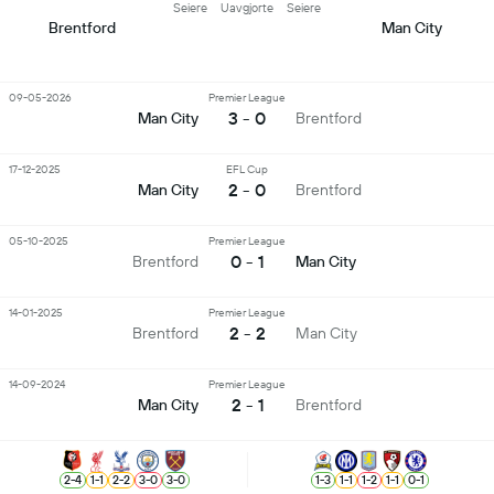
Seiere
Uavgjorte
Seiere
Brentford
Man City
09-05-2026
Premier League
3 - 0
Man City
Brentford
17-12-2025
EFL Cup
2 - 0
Man City
Brentford
05-10-2025
Premier League
0 - 1
Brentford
Man City
14-01-2025
Premier League
2 - 2
Brentford
Man City
14-09-2024
Premier League
2 - 1
Man City
Brentford
2
-
4
1
-
1
2
-
2
3
-
0
3
-
0
1
-
3
1
-
1
1
-
2
1
-
1
0
-
1