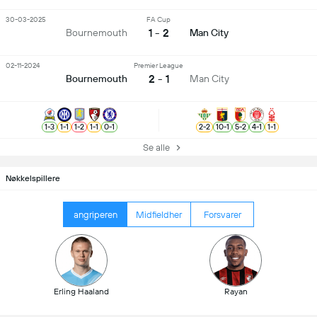
30-03-2025
FA Cup
1 - 2
Bournemouth
Man City
02-11-2024
Premier League
2 - 1
Bournemouth
Man City
1
-
3
1
-
1
1
-
2
1
-
1
0
-
1
2
-
2
10
-
1
5
-
2
4
-
1
1
-
1
Se alle
Nøkkelspillere
angriperen
Midfieldher
Forsvarer
Erling Haaland
Rayan