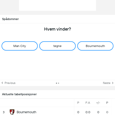
Spådommer
Hvem vinder?
Man City
tegne
Bournemouth
Previous
Neste
Aktuelle tabellposisjoner
P
F:A
+/-
P
Bournemouth
3
0
0:0
0
0