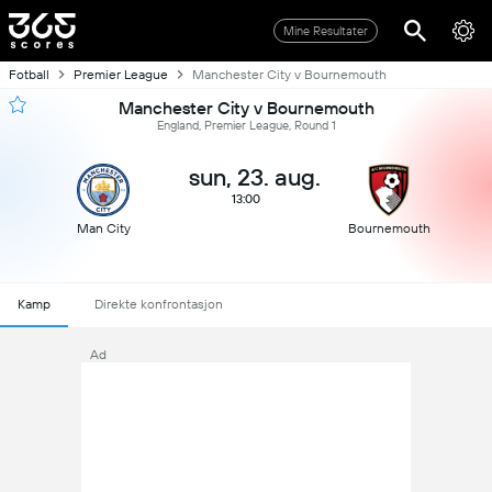
Mine Resultater
Fotball
Premier League
Manchester City v Bournemouth
Manchester City v Bournemouth
England, Premier League, Round 1
sun, 23. aug.
13:00
Man City
Bournemouth
Kamp
Direkte konfrontasjon
Ad