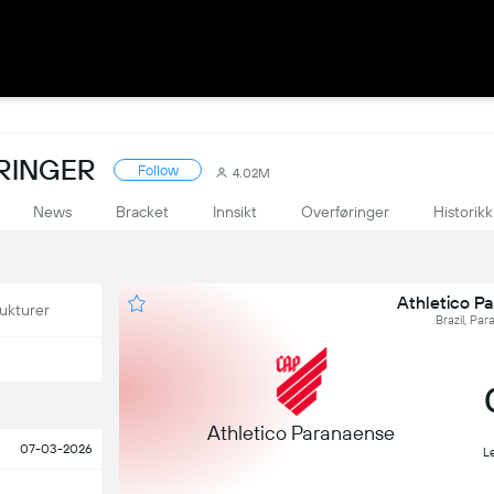
ÅRINGER
Follow
4.02M
News
Bracket
Innsikt
Overføringer
Historikk
Athletico P
ukturer
Brazil, Par
Athletico Paranaense
07-03-2026
Le