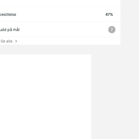
besittelse
47%
udd på mål
7
e alle