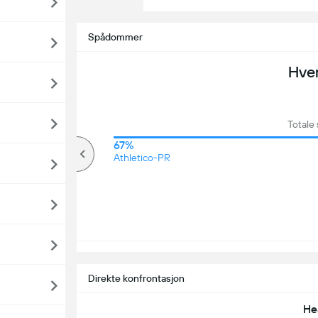
Spådommer
Hve
Totale
66%
67%
over
Athletico-PR
Direkte konfrontasjon
He