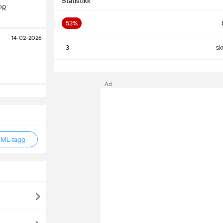
Statistikk
PR
53%
14-02-2026
3
sk
S
Ad
TML-tagg