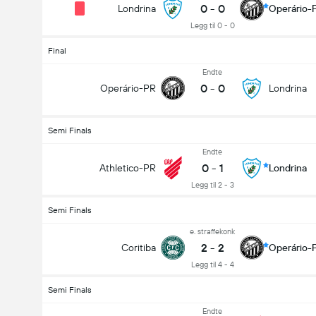
0
-
0
Londrina
Operário-
Legg til 0 - 0
Final
Endte
0
-
0
Operário-PR
Londrina
Semi Finals
Endte
0
-
1
Athletico-PR
Londrina
Legg til 2 - 3
Semi Finals
e. straffekonk
2
-
2
Coritiba
Operário-
Legg til 4 - 4
Semi Finals
Endte