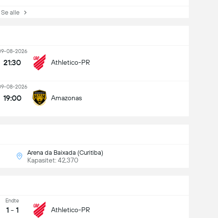
e alle
09-08-2026
21:30
Athletico-PR
09-08-2026
19:00
Amazonas
Arena da Baixada (Curitiba)
Kapasitet: 42,370
Endte
1
-
1
Athletico-PR