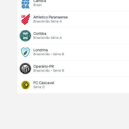
Carioca
Brazil
Athletico Paranaense
Brasileirão Série A
Coritiba
Brasileirão Série A
Londrina
Brasileirão - Série B
Operário-PR
Brasileirão - Série B
FC Cascavel
Serie D