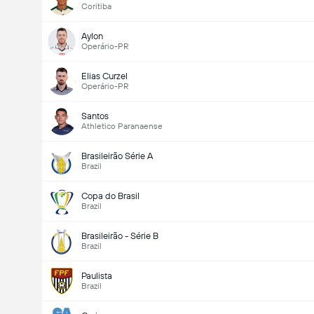
Coritiba
Aylon
Operário-PR
Totalt mål i kamp (2.5)
Elias Curzel
Operário-PR
Santos
Athletico Paranaense
Brasileirão Série A
Brazil
Copa do Brasil
Brazil
Brasileirão - Série B
Brazil
Paulista
Brazil