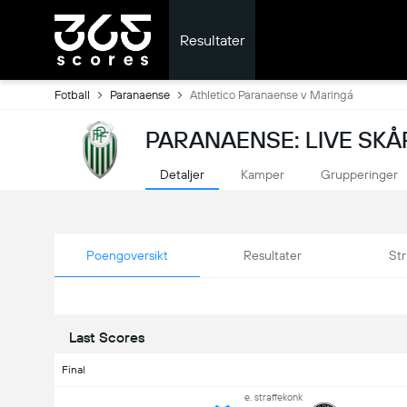
Resultater
Fotball
Paranaense
Athletico Paranaense v Maringá
PARANAENSE: LIVE SK
Detaljer
Kamper
Grupperinger
Poengoversikt
Resultater
Str
Last Scores
Final
e. straffekonk