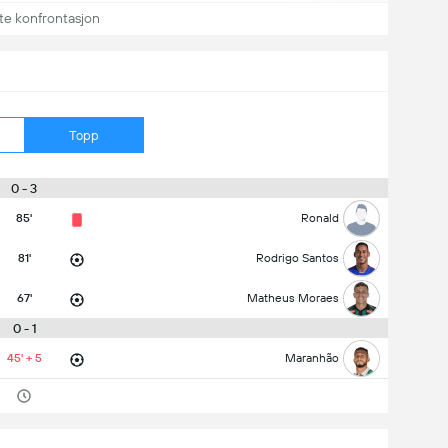
te konfrontasjon
Topp
0 - 3
85'
Ronald
81'
Rodrigo Santos
67'
Matheus Moraes
0 - 1
45' + 5
Maranhão