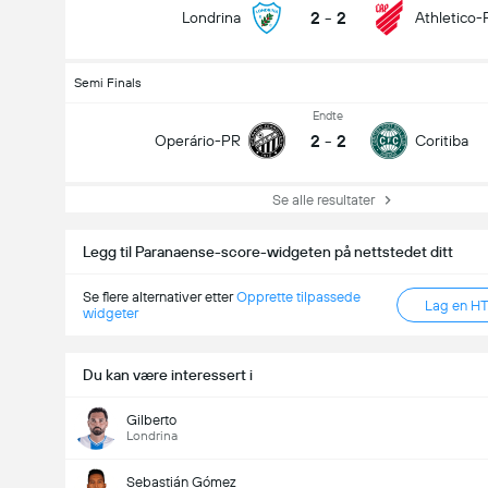
2
-
2
Londrina
Athletico-
Semi Finals
Endte
2
-
2
Operário-PR
Coritiba
Se alle resultater
Legg til Paranaense-score-widgeten på nettstedet ditt
Se flere alternativer etter
Opprette tilpassede
Lag en H
widgeter
Du kan være interessert i
Gilberto
Londrina
Sebastián Gómez