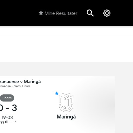
Mine Resultater
aranaense v Maringá
anaense - Semi Finals
Endte
0
-
3
Maringá
19-03
gg til
1 - 4