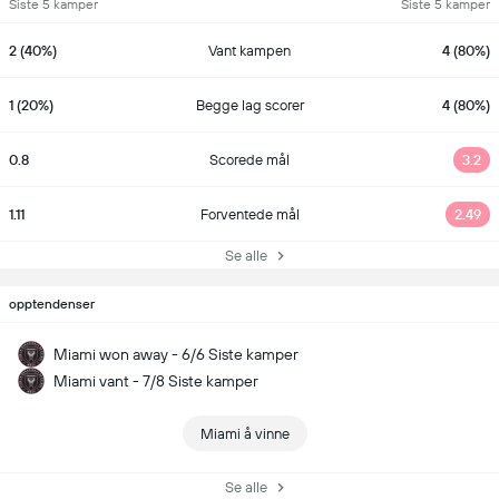
Siste 5 kamper
Siste 5 kamper
2 (40%)
Vant kampen
4 (80%)
1 (20%)
Begge lag scorer
4 (80%)
0.8
Scorede mål
3.2
1.11
Forventede mål
2.49
Se alle
opptendenser
Miami won away - 6/6 Siste kamper
Miami vant - 7/8 Siste kamper
Miami å vinne
Se alle