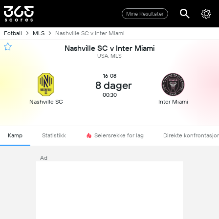
Mine Resultater
Fotball
MLS
Nashville SC v Inter Miami
Nashville SC v Inter Miami
USA, MLS
16-08
8 dager
00:30
Nashville SC
Inter Miami
Kamp
Statistikk
Seiersrekke for lag
Direkte konfrontasjo
Ad