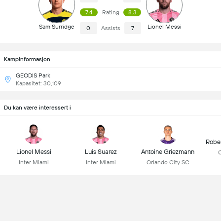
7.4
Rating
8.3
Sam Surridge
Lionel Messi
0
Assists
7
Kampinformasjon
GEODIS Park
Kapasitet: 30,109
Du kan være interessert i
Robe
Lionel Messi
Luis Suarez
Antoine Griezmann
C
Inter Miami
Inter Miami
Orlando City SC