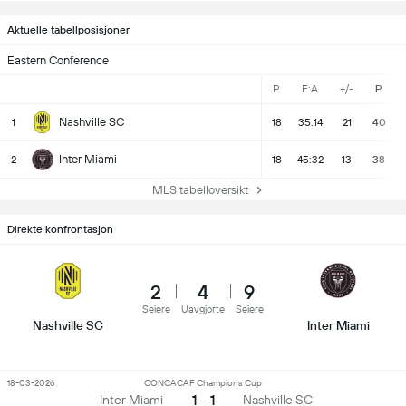
Aktuelle tabellposisjoner
Eastern Conference
P
F:A
+/-
P
Nashville SC
1
18
35:14
21
40
Inter Miami
2
18
45:32
13
38
MLS tabelloversikt
Direkte konfrontasjon
2
4
9
Seiere
Uavgjorte
Seiere
Nashville SC
Inter Miami
18-03-2026
CONCACAF Champions Cup
1 - 1
Inter Miami
Nashville SC