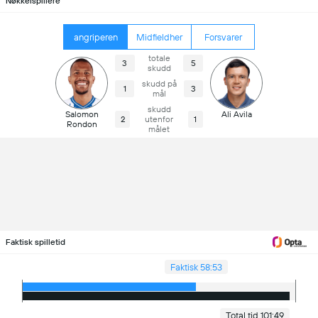
Nøkkelspillere
angriperen
Midfieldher
Forsvarer
totale
3
5
skudd
skudd på
1
3
mål
skudd
Salomon
Ali Avila
2
utenfor
1
Rondon
målet
Faktisk spilletid
Faktisk 58:53
Total tid 101:49