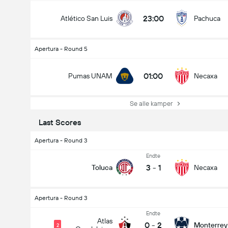
23:00
Atlético San Luis
Pachuca
Apertura - Round 5
01:00
Pumas UNAM
Necaxa
Se alle kamper
Last Scores
Apertura - Round 3
Endte
3
-
1
Toluca
Necaxa
Apertura - Round 3
Endte
Atlas
0
-
2
Monterrey
2