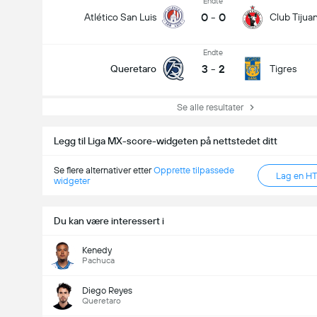
Endte
0
-
0
Atlético San Luis
Club Tijua
Endte
3
-
2
Queretaro
Tigres
Se alle resultater
Legg til Liga MX-score-widgeten på nettstedet ditt
Se flere alternativer etter
Opprette tilpassede
Lag en H
widgeter
Du kan være interessert i
Kenedy
Pachuca
Diego Reyes
Queretaro