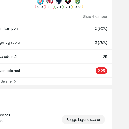
2
-
0
3
-
1
2
-
1
2
-
1
0
-
0
Siste 4 kamper
ant kampen
2 (50%)
e lag scorer
3 (75%)
corede mål
1.25
ventede mål
2.25
e alle
kamper
Begge lagene scorer
/5