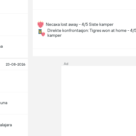
Necaxa lost away - 4/5 Siste kamper
Direkte konfrontasjon: Tigres won at home - 4/5
kamper
na
S
Ad
23-08-2026
guna
alajara