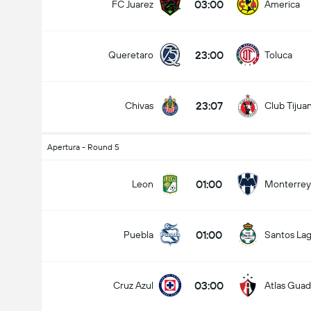
03:00
FC Juarez
America
23:00
Queretaro
Toluca
23:07
Chivas
Club Tijua
Apertura - Round 5
01:00
Leon
Monterrey
01:00
Puebla
Santos La
03:00
Cruz Azul
Atlas Guad