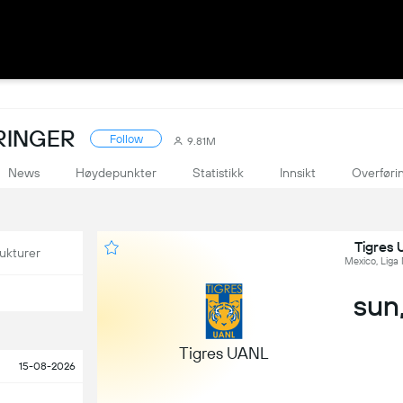
ÅRINGER
Follow
9.81M
News
Høydepunkter
Statistikk
Innsikt
Overføri
Tigres
ukturer
Mexico, Liga
sun,
Tigres UANL
15-08-2026