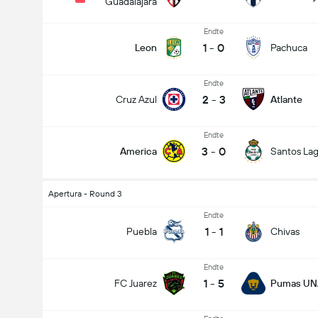
Guadalajara
Endte
1
-
0
Leon
Pachuca
Endte
2
-
3
Cruz Azul
Atlante
Endte
3
-
0
America
Santos La
Apertura - Round 3
Endte
1
-
1
Puebla
Chivas
Endte
1
-
5
FC Juarez
Pumas U