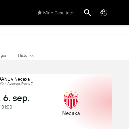
Mine Resultater
nger
Historikk
 UANL v Necaxa
 MX - Apertura, Round 7
 6. sep.
01:00
Necaxa