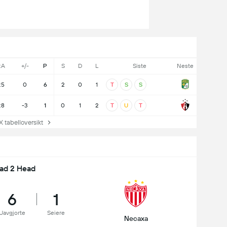
:A
+/-
P
S
D
L
Siste
Neste
:5
0
6
2
0
1
T
S
S
:8
-3
1
0
1
2
T
U
T
tabelloversikt
ad 2 Head
6
1
Uavgjorte
Seiere
Necaxa