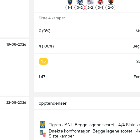
1
-
1
3
-
2
2
-
2
3
-
1
2
-
0
Siste 4 kamper
0 (0%)
V
18-08-2026
4 (100%)
Begg
1.5
S
1.47
For
S
22-08-2026
opptendenser
Tigres UANL: Begge lagene scoret - 4/4 Siste 
Direkte konfrontasjon: Begge lagene scoret - 4
Siste kamper