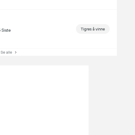
Tigres å vinne
 Siste
e alle