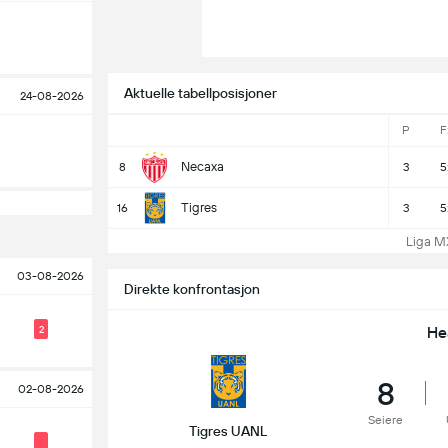
Aktuelle tabellposisjoner
24-08-2026
P
F
Necaxa
8
3
5
Tigres
16
3
5
Liga MX 
03-08-2026
Direkte konfrontasjon
He
2
8
02-08-2026
Seiere
Tigres UANL