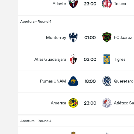
23:00
Atlante
Toluca
Apertura - Round 4
Totalt mål i kamp (2.5)
01:00
Monterrey
FC Juarez
03:00
Atlas Guadalajara
Tigres
under
over
18:00
Pumas UNAM
Queretaro
23:00
America
Atlético Sa
Apertura - Round 4