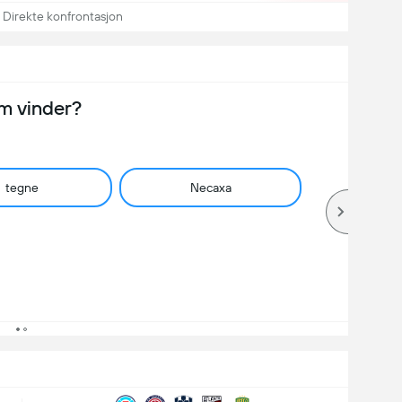
Direkte konfrontasjon
m vinder?
tegne
Necaxa