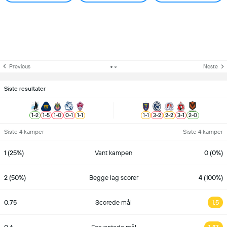
Previous
Neste
Siste resultater
1
-
2
1
-
5
1
-
0
0
-
1
1
-
1
1
-
1
3
-
2
2
-
2
3
-
1
2
-
0
Siste 4 kamper
Siste 4 kamper
1 (25%)
Vant kampen
0 (0%)
2 (50%)
Begge lag scorer
4 (100%)
0.75
Scorede mål
1.5