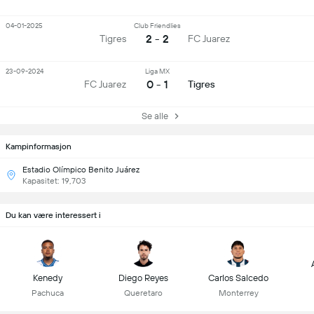
04-01-2025
Club Friendlies
2 - 2
Tigres
FC Juarez
23-09-2024
Liga MX
0 - 1
FC Juarez
Tigres
Se alle
Kampinformasjon
Estadio Olímpico Benito Juárez
Kapasitet: 19,703
Du kan være interessert i
Kenedy
Diego Reyes
Carlos Salcedo
Pachuca
Queretaro
Monterrey