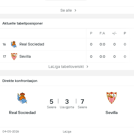
Se alle
Aktuelle tabellposisjoner
P
F:A
+/-
P
Real Sociedad
16
0
0:0
0
0
Sevilla
17
0
0:0
0
0
LaLiga tabelloversikt
Direkte konfrontasjon
5
3
7
Seiere
Uavgjorte
Seiere
Real Sociedad
Sevilla
04-05-2026
LaLiga