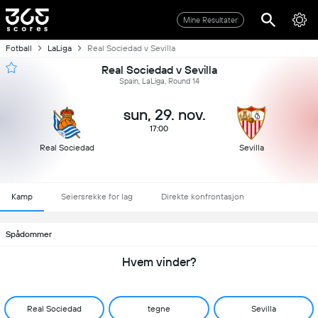
Mine Resultater
Fotball
LaLiga
Real Sociedad v Sevilla
Real Sociedad v Sevilla
Spain, LaLiga, Round 14
sun, 29. nov.
17:00
Real Sociedad
Sevilla
Kamp
Seiersrekke for lag
Direkte konfrontasjon
Spådommer
Hvem vinder?
Real Sociedad
tegne
Sevilla