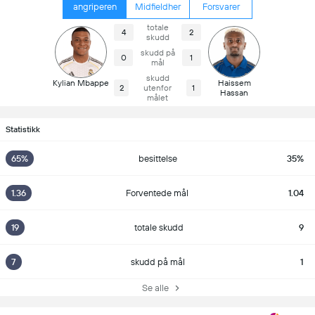
angriperen
Midfieldher
Forsvarer
totale
4
2
skudd
skudd på
0
1
mål
skudd
Kylian Mbappe
Haissem
2
utenfor
1
Hassan
målet
Statistikk
65%
besittelse
35%
1.36
Forventede mål
1.04
19
totale skudd
9
7
skudd på mål
1
Se alle