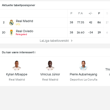
Aktuelle tabellposisjoner
P
F:A
+/-
P
S
Real Madrid
2
38
77:35
42
86
27
UCL
Real Oviedo
20
38
26:60
-34
29
6
Relegated
LaLiga tabelloversikt
Du kan være interessert i
Thi
Kylian Mbappe
Vinicius Júnior
Pierre Aubameyang
Real Madrid
Real Madrid
Deportivo La Coruña