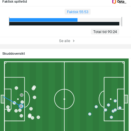
Faktisk spilletid
Faktisk 55:53
Total tid 90:24
Se alle
Skuddoversikt