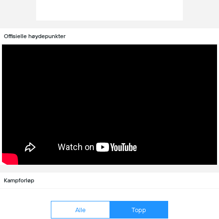
Offisielle høydepunkter
Kampforløp
Alle
Topp