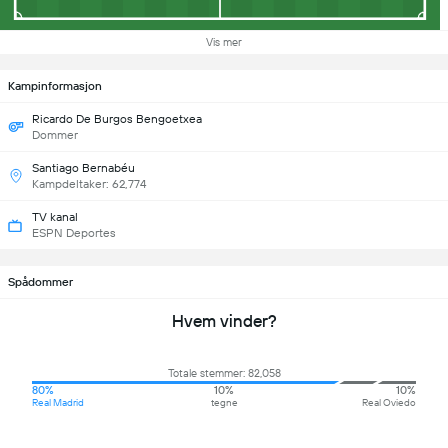
Vis mer
Kampinformasjon
Ricardo De Burgos Bengoetxea
Dommer
Santiago Bernabéu
Kampdeltaker: 62,774
TV kanal
ESPN Deportes
Spådommer
Hvem vinder?
Totale stemmer: 82,058
80%
10%
10%
Real Madrid
tegne
Real Oviedo