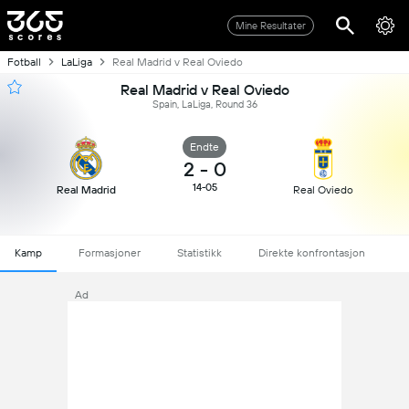
Mine Resultater
Fotball
LaLiga
Real Madrid v Real Oviedo
Real Madrid v Real Oviedo
Spain, LaLiga, Round 36
Endte
2
-
0
14-05
Real Madrid
Real Oviedo
Kamp
Formasjoner
Statistikk
Direkte konfrontasjon
Ad