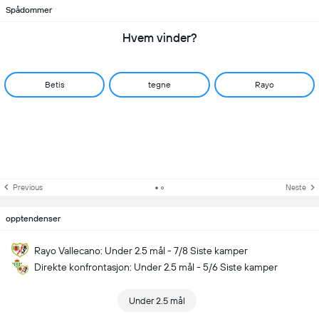
Spådommer
Hvem vinder?
Betis
tegne
Rayo
Previous
Neste
opptendenser
Rayo Vallecano: Under 2.5 mål - 7/8 Siste kamper
Direkte konfrontasjon: Under 2.5 mål - 5/6 Siste kamper
Under 2.5 mål