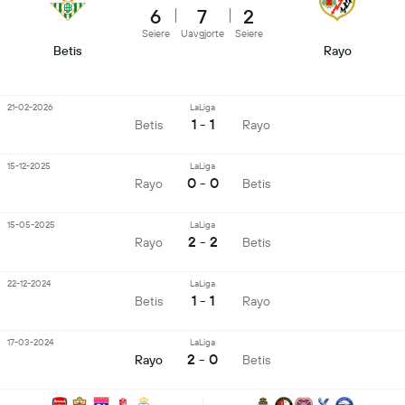
6
7
2
Seiere
Uavgjorte
Seiere
Betis
Rayo
21-02-2026
LaLiga
1 - 1
Betis
Rayo
15-12-2025
LaLiga
0 - 0
Rayo
Betis
15-05-2025
LaLiga
2 - 2
Rayo
Betis
22-12-2024
LaLiga
1 - 1
Betis
Rayo
17-03-2024
LaLiga
2 - 0
Rayo
Betis