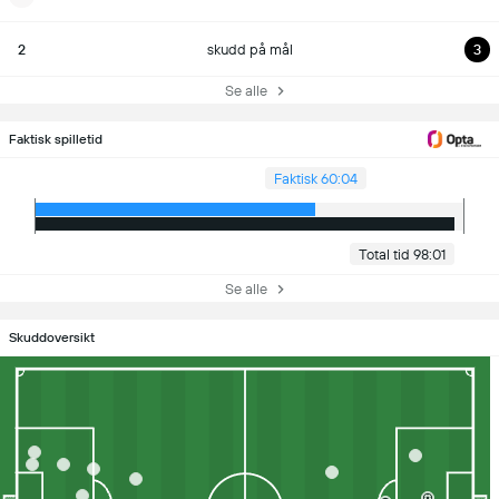
2
skudd på mål
3
Se alle
Faktisk spilletid
Faktisk 60:04
Total tid 98:01
Se alle
Skuddoversikt