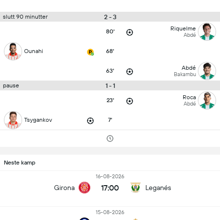
2 - 3
slutt 90 minutter
Riquelme
80'
Abdé
Ounahi
68'
Abdé
63'
Bakambu
1 - 1
pause
Roca
23'
Abdé
Tsygankov
7'
Neste kamp
16-08-2026
17:00
Girona
Leganés
15-08-2026