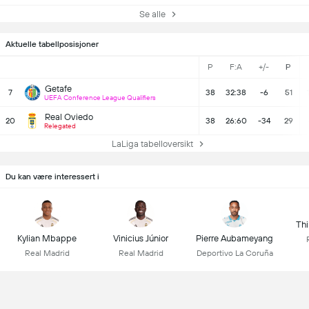
Se alle
Aktuelle tabellposisjoner
P
F:A
+/-
P
Getafe
7
38
32:38
-6
51
UEFA Conference League Qualifiers
Real Oviedo
20
38
26:60
-34
29
Relegated
LaLiga tabelloversikt
Du kan være interessert i
Thi
Kylian Mbappe
Vinicius Júnior
Pierre Aubameyang
Real Madrid
Real Madrid
Deportivo La Coruña