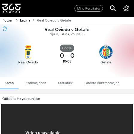
Mine Resultater
Fotball
LaLiga
Real Oviedo v Getafe
Real Oviedo v Getafe
Spain, LaLiga, Round 35
Endte
0
-
0
10-05
Real Oviedo
Getafe
Kamp
Formasjoner
Statistikk
Direkte konfrontasjon
Offisielle høydepunkter