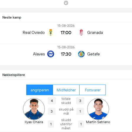
Neste kamp
15-08-2026
17:00
Real Oviedo
Granada
15-08-2026
17:30
Alaves
Getafe
Nøkkelspillere
angriperen
Midfieldher
Forsvarer
totale
4
3
skudd
skudd på
3
1
mål
skudd
Ilyas Chaira
Martín Satriano
1
utenfor
1
målet