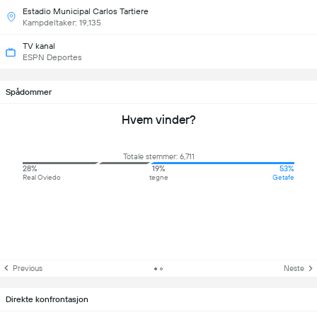
Estadio Municipal Carlos Tartiere
Kampdeltaker: 19,135
TV kanal
ESPN Deportes
Spådommer
Hvem vinder?
Totale stemmer: 6,711
28%
19%
53%
Real Oviedo
tegne
Getafe
Previous
Neste
Direkte konfrontasjon