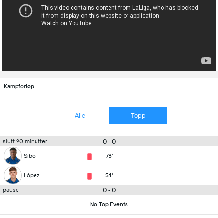
Kampforløp
Alle
Topp
0 - 0
slutt 90 minutter
Sibo
78'
López
54'
0 - 0
pause
No Top Events