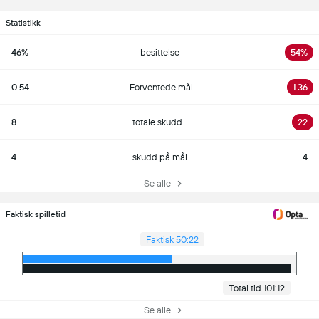
Statistikk
46%
besittelse
54%
0.54
Forventede mål
1.36
8
totale skudd
22
4
skudd på mål
4
Se alle
Faktisk spilletid
Faktisk 50:22
Total tid 101:12
Se alle