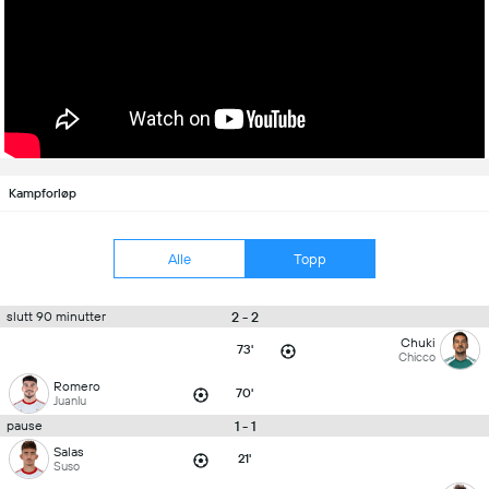
Kampforløp
Alle
Topp
2 - 2
slutt 90 minutter
Chuki
73'
Chicco
Romero
70'
Juanlu
1 - 1
pause
Salas
21'
Suso