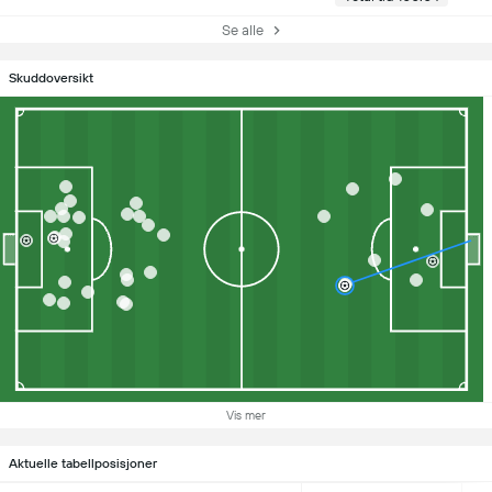
Se alle
Skuddoversikt
Vis mer
Aktuelle tabellposisjoner