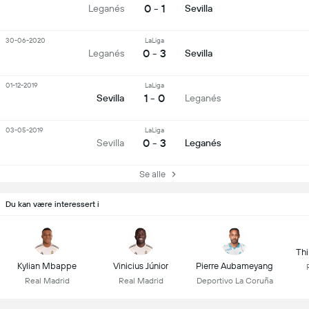
0 - 1
Leganés
Sevilla
30-06-2020
LaLiga
0 - 3
Leganés
Sevilla
01-12-2019
LaLiga
1 - 0
Sevilla
Leganés
03-05-2019
LaLiga
0 - 3
Sevilla
Leganés
Se alle
Du kan være interessert i
Thi
Kylian Mbappe
Vinicius Júnior
Pierre Aubameyang
Real Madrid
Real Madrid
Deportivo La Coruña