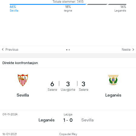
Totale stemmer: 7,415
66%
18%
16%
Sevilla
tegne
Leganés
Previous
Neste
Direkte konfrontasjon
6
3
3
Seiere
Uavgjorte
Seiere
Sevilla
Leganés
09-11-2024
LaLiga
1 - 0
Leganés
Sevilla
16-01-2021
Copa del Rey