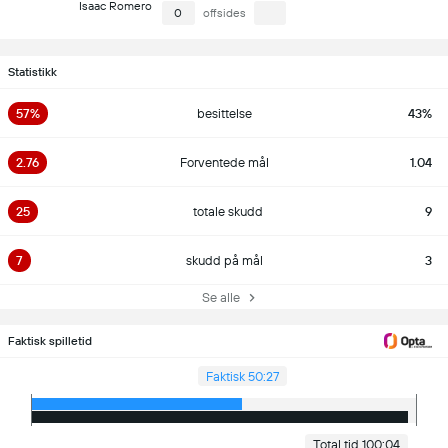
Isaac Romero
0
offsides
Statistikk
57%
besittelse
43%
2.76
Forventede mål
1.04
25
totale skudd
9
7
skudd på mål
3
Se alle
Faktisk spilletid
Faktisk 50:27
Total tid 100:04