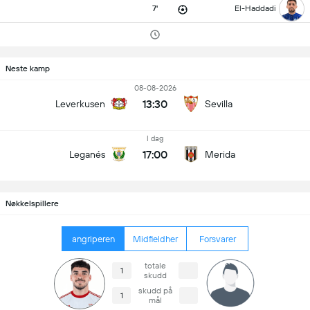
7'
El-Haddadi
Neste kamp
08-08-2026
13:30
Leverkusen
Sevilla
I dag
17:00
Leganés
Merida
Nøkkelspillere
angriperen
Midfieldher
Forsvarer
totale
1
skudd
skudd på
1
mål