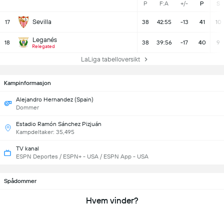
P
F:A
+/-
P
S
Sevilla
17
38
42:55
-13
41
10
Leganés
18
38
39:56
-17
40
9
Relegated
LaLiga tabelloversikt
Kampinformasjon
Alejandro Hernandez (Spain)
Dommer
Estadio Ramón Sánchez Pizjuán
Kampdeltaker: 35,495
TV kanal
ESPN Deportes / ESPN+ - USA / ESPN App - USA
Spådommer
Hvem vinder?