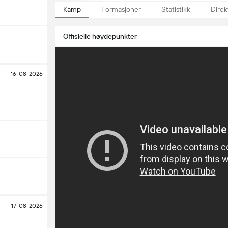
Kamp
Formasjoner
Statistikk
Direk
Offisielle høydepunkter
16-08-2026
17-08-2026