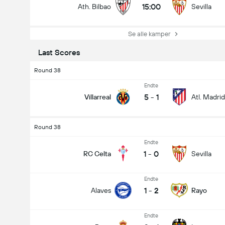
15:00
Ath. Bilbao
Sevilla
Se alle kamper
Last Scores
Round 38
Endte
5
-
1
Villarreal
Atl. Madrid
Round 38
Endte
1
-
0
RC Celta
Sevilla
Endte
1
-
2
Alaves
Rayo
Endte