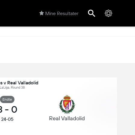
Mine Resultater
 v Real Valladolid
 LaLiga, Round 38
Endte
3
-
0
Real Valladolid
24-05