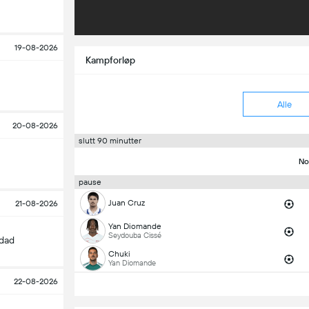
19-08-2026
Kampforløp
Alle
20-08-2026
slutt 90 minutter
No
pause
Juan Cruz
21-08-2026
Yan Diomande
Seydouba Cissé
edad
Chuki
Yan Diomande
22-08-2026