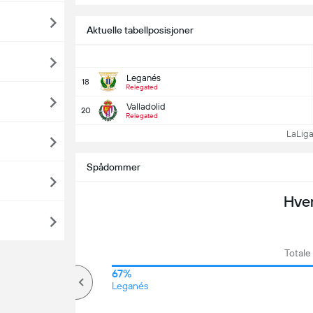
Aktuelle tabellposisjoner
Leganés
18
Relegated
Valladolid
20
Relegated
LaLiga t
Spådommer
Hve
Totale
59%
67%
over
Leganés