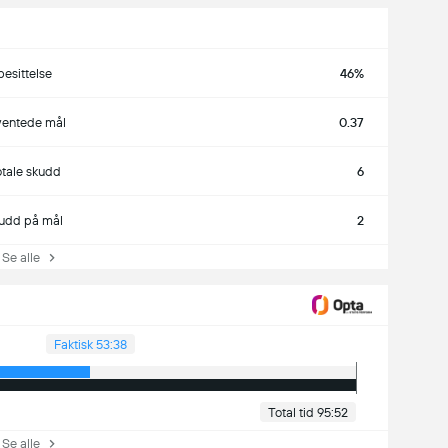
besittelse
46%
ventede mål
0.37
otale skudd
6
udd på mål
2
e alle
Faktisk 53:38
Total tid 95:52
e alle