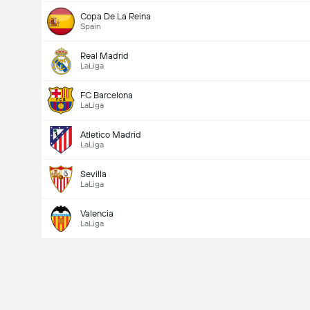
Copa De La Reina
Spain
Real Madrid
LaLiga
FC Barcelona
LaLiga
Atletico Madrid
LaLiga
Sevilla
LaLiga
Totalt mål i kamp (2.5)
Valencia
LaLiga
Totale stemmer: 769