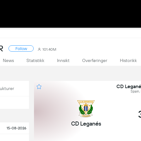
R
Follow
101.40M
News
Statistikk
Innsikt
Overføringer
Historikk
CD Leganés
ukturer
Spain,
CD Leganés
15-08-2026