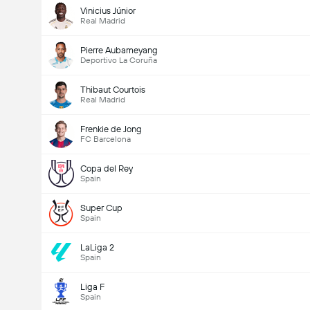
Vinicius Júnior
Real Madrid
Pierre Aubameyang
Deportivo La Coruña
Thibaut Courtois
Real Madrid
Frenkie de Jong
FC Barcelona
Copa del Rey
Spain
Super Cup
Spain
LaLiga 2
Spain
Liga F
Spain