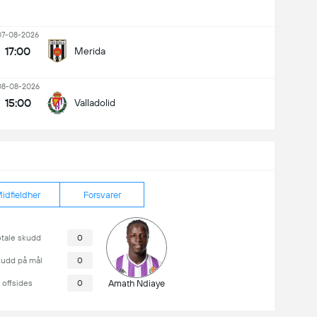
07-08-2026
17:00
Merida
08-08-2026
15:00
Valladolid
idfieldher
Forsvarer
otale skudd
0
kudd på mål
0
offsides
0
Amath Ndiaye