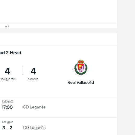
ad 2 Head
4
4
Uavgjorte
Seiere
Real Valladolid
LaLiga 2
17:00
CD Leganés
LaLiga 2
3 - 2
CD Leganés