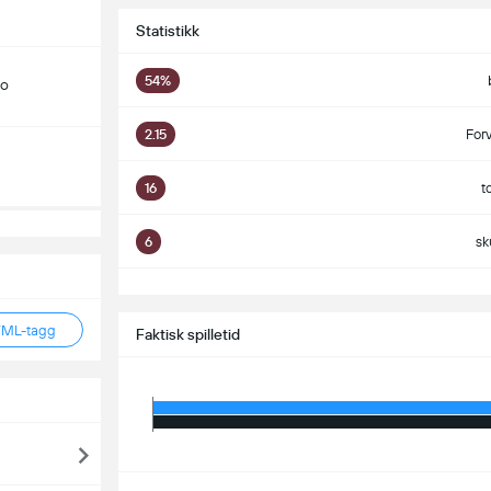
Statistikk
54%
do
2.15
For
16
t
6
sk
S
TML-tagg
Faktisk spilletid
S