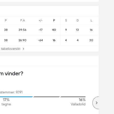
P
F:A
+/-
P
S
D
L
38
39:56
-17
40
9
13
16
38
26:90
-64
16
4
4
30
abelloversikt
m vinder?
 stemmer: 9,191
17%
16%
tegne
Valladolid