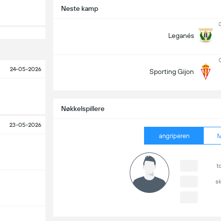
Neste kamp
Leganés
24-05-2026
Sporting Gijon
Nøkkelspillere
23-05-2026
angriperen
M
t
s