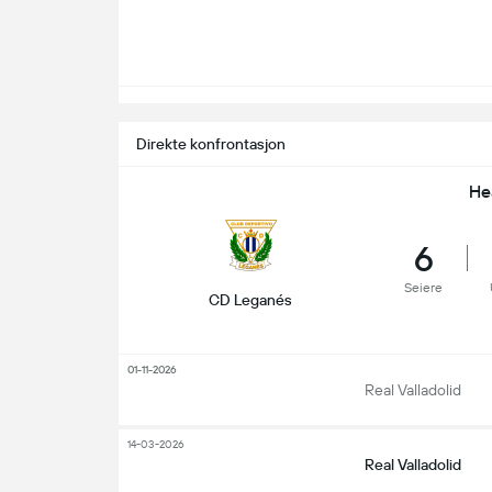
Direkte konfrontasjon
He
6
Seiere
CD Leganés
01-11-2026
Real Valladolid
14-03-2026
Real Valladolid