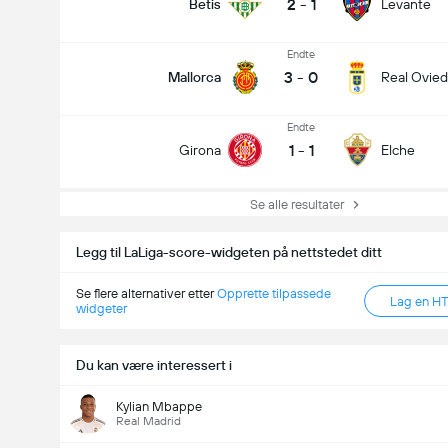
2
-
1
Betis
Levante
Endte
3
-
0
Mallorca
Real Ovie
Endte
1
-
1
Girona
Elche
Se alle resultater
Legg til LaLiga-score-widgeten på nettstedet ditt
Se flere alternativer etter
Opprette tilpassede
Lag en H
widgeter
Du kan være interessert i
Kylian Mbappe
Real Madrid