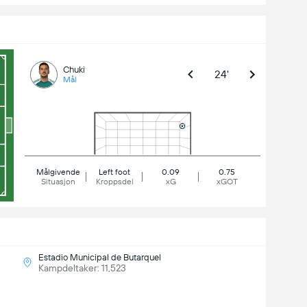
Chuki
24'
Mål
Målgivende
Left foot
0.09
0.75
Situasjon
Kroppsdel
xG
xGOT
Estadio Municipal de Butarquel
Kampdeltaker: 11,523