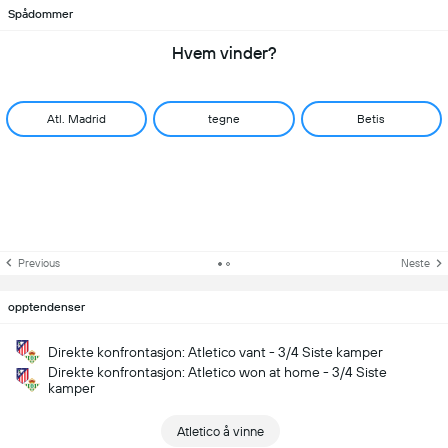
Spådommer
Hvem vinder?
Atl. Madrid
tegne
Betis
Previous
Neste
opptendenser
Direkte konfrontasjon: Atletico vant - 3/4 Siste kamper
Direkte konfrontasjon: Atletico won at home - 3/4 Siste
kamper
Atletico å vinne