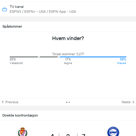
TV kanal
ESPN3 / ESPN+ - USA / ESPN App - USA
Spådommer
Hvem vinder?
Totale stemmer: 5,277
25%
17%
58%
Valladolid
tegne
Alaves
Previous
Neste
Direkte konfrontasjon