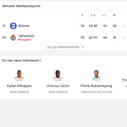
Aktuelle tabellposisjoner
P
F:A
+/-
P
S
Alaves
15
38
38:48
-10
42
10
Valladolid
20
38
26:90
-64
16
4
Relegated
LaLiga tabelloversikt
Du kan være interessert i
Thi
Kylian Mbappe
Vinicius Júnior
Pierre Aubameyang
Real Madrid
Real Madrid
Deportivo La Coruña