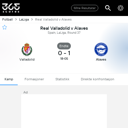
Mine Resultater
Fotball
LaLiga
Real Valladolid v Alaves
Real Valladolid v Alaves
Spain, LaLiga, Round 37
Endte
0
-
1
18-05
Valladolid
Alaves
Kamp
Formasjoner
Statistikk
Direkte konfrontasjon
Ad