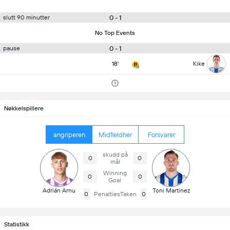
0 - 1
slutt 90 minutter
No Top Events
0 - 1
pause
18'
Kike
Nøkkelspillere
angriperen
Midfieldher
Forsvarer
skudd på
0
0
mål
Winning
0
0
Goal
Adrián Arnu
Toni Martinez
0
PenaltiesTaken
0
Statistikk