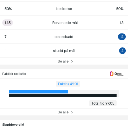
50%
besittelse
50%
1.45
Forventede mål
1.3
7
totale skudd
14
1
skudd på mål
4
Se alle
Faktisk spilletid
Faktisk 49:31
Total tid 97:05
Se alle
Skuddoversikt