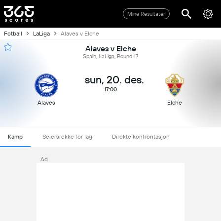
Mine Resultater
Fotball
LaLiga
Alaves v Elche
Alaves v Elche
Spain, LaLiga, Round 17
sun, 20. des.
17:00
Alaves
Elche
Kamp
Seiersrekke for lag
Direkte konfrontasjon
Ad