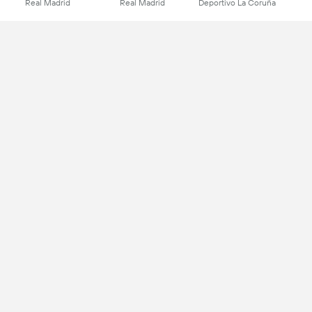
Real Madrid
Real Madrid
Deportivo La Coruña