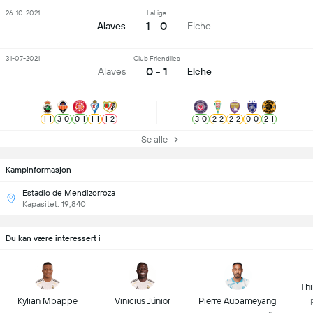
26-10-2021
LaLiga
1 - 0
Alaves
Elche
31-07-2021
Club Friendlies
0 - 1
Alaves
Elche
1
-
1
3
-
0
0
-
1
1
-
1
1
-
2
3
-
0
2
-
2
2
-
2
0
-
0
2
-
1
Se alle
Kampinformasjon
Estadio de Mendizorroza
Kapasitet: 19,840
Du kan være interessert i
Thi
Kylian Mbappe
Vinicius Júnior
Pierre Aubameyang