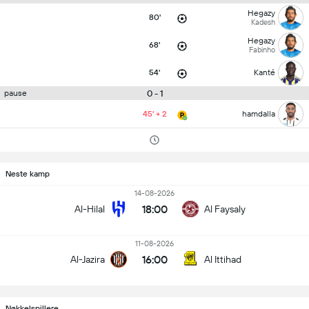
Hegazy
80'
Kadesh
Hegazy
68'
Fabinho
54'
Kanté
0 - 1
pause
45' + 2
hamdalla
Neste kamp
14-08-2026
18:00
Al-Hilal
Al Faysaly
11-08-2026
16:00
Al-Jazira
Al Ittihad
Nøkkelspillere