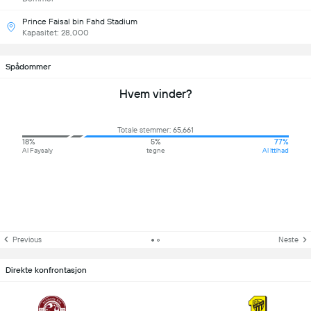
Prince Faisal bin Fahd Stadium
Kapasitet: 28,000
Spådommer
Hvem vinder?
Totale stemmer: 65,661
18%
5%
77%
Al Faysaly
tegne
Al Ittihad
Previous
Neste
Direkte konfrontasjon