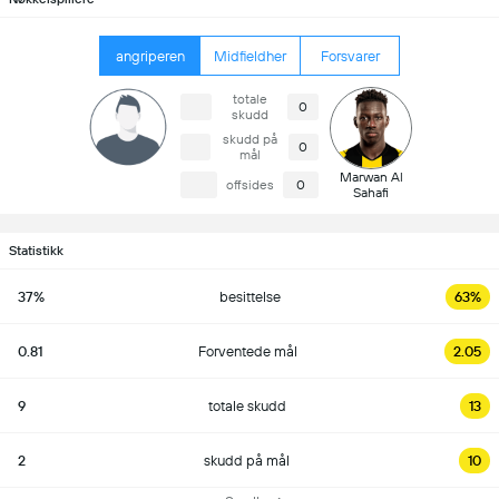
angriperen
Midfieldher
Forsvarer
totale
0
skudd
skudd på
0
mål
Marwan Al
offsides
0
Sahafi
Statistikk
37%
besittelse
63%
0.81
Forventede mål
2.05
9
totale skudd
13
2
skudd på mål
10