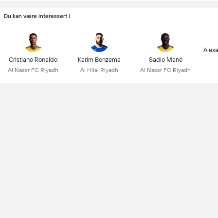
Du kan være interessert i
Alex
Cristiano Ronaldo
Karim Benzema
Sadio Mané
Al Nassr FC Riyadh
Al Hilal Riyadh
Al Nassr FC Riyadh