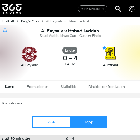
Mine Resultater
Fotball
King's Cup
Al Faysaly v Ittihad Jeddah
Al Faysaly v Ittihad Jeddah
Saudi Arabia, King's Cup - Quarter Finals
Endte
0
-
4
04-02
Al Faysaly
Al Ittihad
Kamp
Formasjoner
Statistikk
Direkte konfrontasjon
Kampforløp
Alle
Topp
0 - 4
slutt 90 minutter