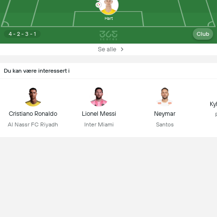
Hart
4 - 2 - 3 - 1
Club
Se alle
Du kan være interessert i
Ky
Cristiano Ronaldo
Lionel Messi
Neymar
Al Nassr FC Riyadh
Inter Miami
Santos