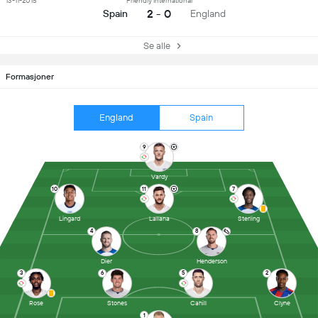
13-11-2015
Friendly International
2 - 0
Spain
England
Se alle
Formasjoner
England
Spain
9
Vardy
10
11
7
Lingard
Lallana
Sterling
4
8
Dier
Henderson
3
6
5
2
Rose
Stones
Cahill
Clyne
1