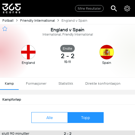
Mine Resultater
Fotball
Friendly International
England v Spain
England v Spain
International, Friendly International
Endte
2
-
2
15-11
England
Spain
Kamp
Formasjoner
Statistikk
Direkte konfrontasjon
Kampforløp
Alle
Topp
2 - 2
slutt 90 minutter