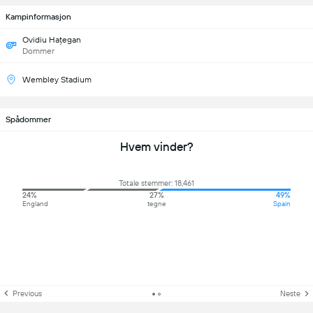
Kampinformasjon
Ovidiu Hațegan
Dommer
Wembley Stadium
Spådommer
Hvem vinder?
Totale stemmer: 18,461
24%
27%
49%
England
tegne
Spain
Previous
Neste