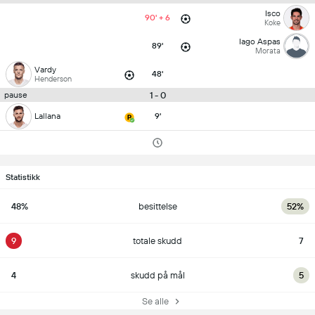
Isco
90' + 6
Koke
Iago Aspas
89'
Morata
Vardy
48'
Henderson
1 - 0
pause
Lallana
9'
Statistikk
48%
besittelse
52%
9
totale skudd
7
4
skudd på mål
5
Se alle