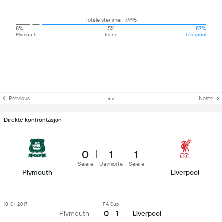
Totale stemmer: 7,995
8%
5%
87%
Plymouth
tegne
Liverpool
Previous
Neste
Direkte konfrontasjon
0
1
1
Seiere
Uavgjorte
Seiere
Plymouth
Liverpool
18-01-2017
FA Cup
0 - 1
Plymouth
Liverpool