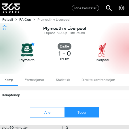
Mine Resultater
Fotball
FA Cup
Plymouth v Liverpool
Plymouth v Liverpool
England, FA Cup - 4th Round
Endte
1
-
0
09-02
Plymouth
Liverpool
Kamp
Formasjoner
Statistikk
Direkte konfrontasjon
Kampforløp
Alle
Topp
1 - 0
slutt 90 minutter