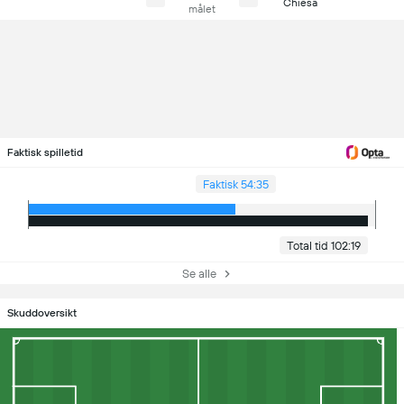
Chiesa
målet
Faktisk spilletid
Faktisk 54:35
Total tid 102:19
Se alle
Skuddoversikt