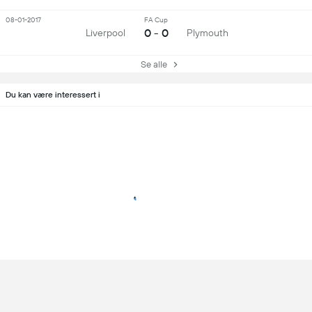
08-01-2017
FA Cup
0 - 0
Liverpool
Plymouth
Se alle
Du kan være interessert i