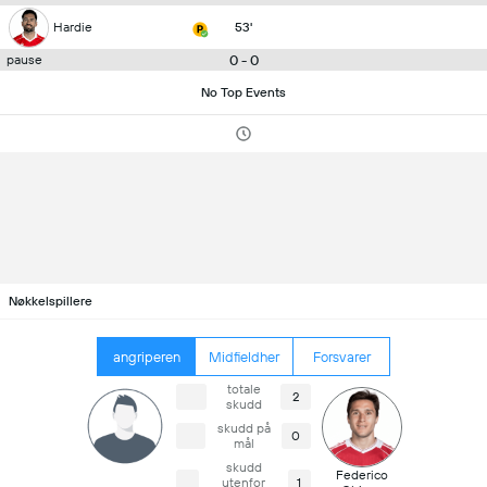
Hardie
53'
0 - 0
pause
No Top Events
Nøkkelspillere
angriperen
Midfieldher
Forsvarer
totale
2
skudd
skudd på
0
mål
skudd
Federico
utenfor
1