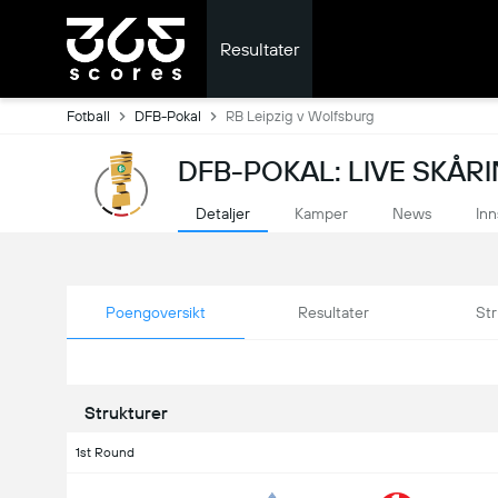
Resultater
Fotball
DFB-Pokal
RB Leipzig v Wolfsburg
DFB-POKAL: LIVE SKÅR
Detaljer
Kamper
News
Inn
Poengoversikt
Resultater
Str
Strukturer
1st Round