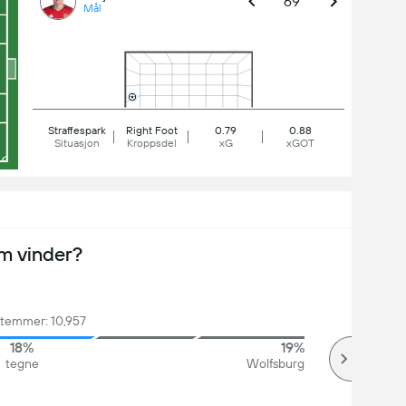
69'
Mål
Straffespark
Right Foot
0.79
0.88
Situasjon
Kroppsdel
xG
xGOT
m vinder?
stemmer: 10,957
18%
19%
tegne
Wolfsburg