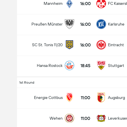
16:00
Mannheim
FC Kaisers
16:00
Preußen Münster
Karlsruhe
16:00
SC St. Tonis 11/20
Eintracht
18:45
Hansa Rostock
Stuttgart
1st Round
11:00
Energie Cottbus
Augsburg
11:00
Wehen
Leverkuse