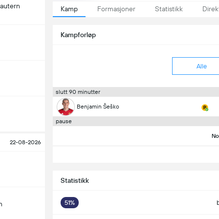
lautern
Kamp
Formasjoner
Statistikk
Direk
Kampforløp
Alle
slutt 90 minutter
Benjamin Šeško
pause
No
22-08-2026
Statistikk
51%
n