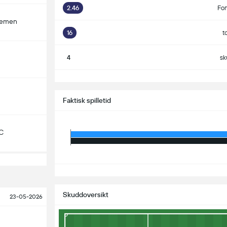
2.46
For
remen
16
t
4
sk
S
Faktisk spilletid
C
S
Skuddoversikt
23-05-2026