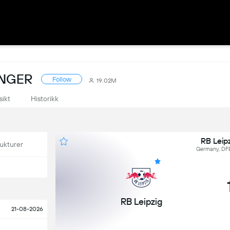
INGER
Follow
19.02M
sikt
Historikk
RB Leip
ukturer
Germany, DFB
RB Leipzig
21-08-2026