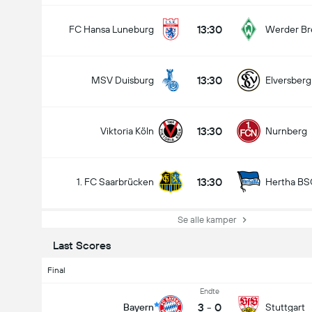
13:30
FC Hansa Luneburg
Werder B
13:30
MSV Duisburg
Elversberg
13:30
Viktoria Köln
Nurnberg
13:30
1. FC Saarbrücken
Hertha BS
Se alle kamper
Last Scores
Final
Endte
3
-
0
Bayern
Stuttgart