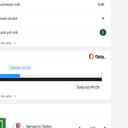
ventede mål
0.81
otale skudd
11
udd på mål
5
e alle
Faktisk 51:03
Total tid 99:09
e alle
Benjamin Šeško