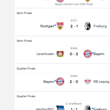
Bayern Munich vant DFB-Pokal
Semi Finals
E.E.O.
2
-
1
Stuttgart
Freiburg
Semi Finals
Endte
0
-
2
Leverkusen
Bayern
Totalt mål i kamp (2.5)
Quarter Finals
Endte
2
-
0
Bayern
RB Leipzig
Totale stemmer: 745
Quarter Finals
e. straffekonk
1
-
1
Hertha BSC
Freiburg