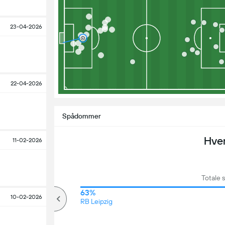
23-04-2026
22-04-2026
Spådommer
Hve
11-02-2026
Totale 
78%
63%
10-02-2026
over
RB Leipzig