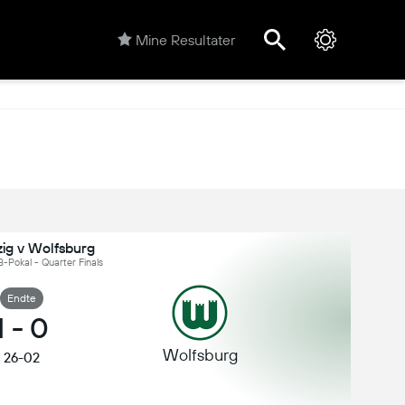
Mine Resultater
zig v Wolfsburg
-Pokal - Quarter Finals
Endte
1
-
0
Wolfsburg
26-02