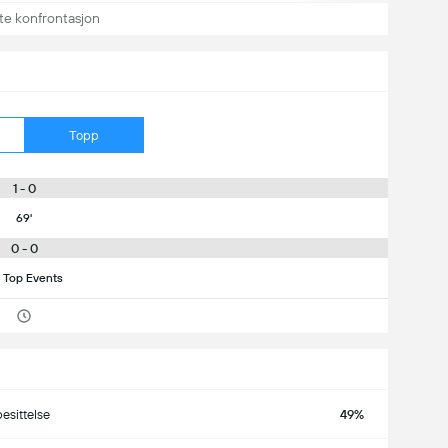
te konfrontasjon
Topp
1 - 0
69'
0 - 0
 Top Events
besittelse
49%