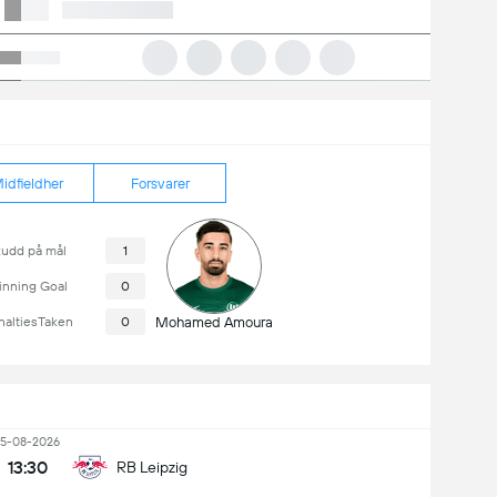
idfieldher
Forsvarer
kudd på mål
1
nning Goal
0
naltiesTaken
0
Mohamed Amoura
15-08-2026
13:30
RB Leipzig