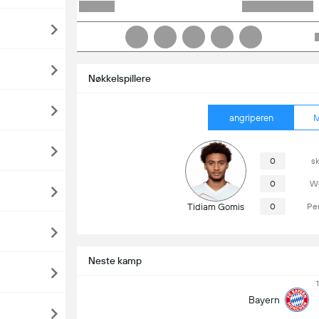
Nøkkelspillere
angriperen
M
0
s
0
Wi
Tidiam Gomis
0
Pe
Neste kamp
Bayern