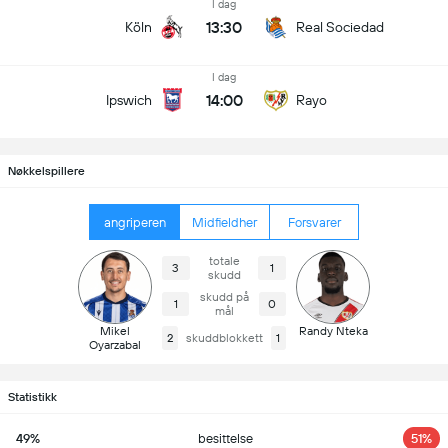
I dag
13:30
Köln
Real Sociedad
I dag
14:00
Ipswich
Rayo
Nøkkelspillere
angriperen
Midfieldher
Forsvarer
totale
3
1
skudd
skudd på
1
0
mål
Mikel
Randy Nteka
2
skuddblokkett
1
Oyarzabal
Statistikk
49%
besittelse
51%