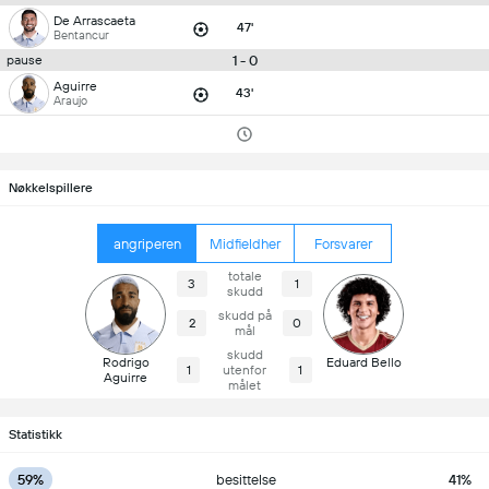
De Arrascaeta
47'
Bentancur
1 - 0
pause
Aguirre
43'
Araujo
Nøkkelspillere
angriperen
Midfieldher
Forsvarer
totale
3
1
skudd
skudd på
2
0
mål
skudd
Rodrigo
Eduard Bello
1
utenfor
1
Aguirre
målet
Statistikk
59%
besittelse
41%