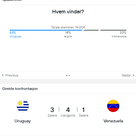
Hvem vinder?
Totale stemmer: 19,004
63%
14%
23%
Uruguay
tegne
Venezuela
Previous
Neste
Direkte konfrontasjon
3
4
1
Seiere
Uavgjorte
Seiere
Uruguay
Venezuela