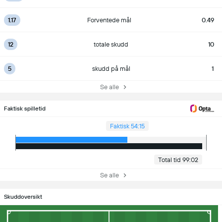
1.17
Forventede mål
0.49
12
totale skudd
10
5
skudd på mål
1
Se alle
Faktisk spilletid
Faktisk 54:15
Total tid 99:02
Se alle
Skuddoversikt