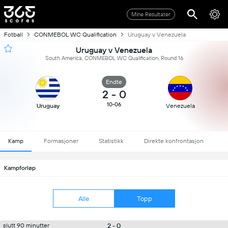
Mine Resultater
Fotball
CONMEBOL WC Qualification
Uruguay v Venezuela
Uruguay v Venezuela
South America, CONMEBOL WC Qualification, Round 16
Endte
2
-
0
10-06
Uruguay
Venezuela
Kamp
Formasjoner
Statistikk
Direkte konfrontasjon
Kampforløp
Alle
Topp
2 - 0
slutt 90 minutter