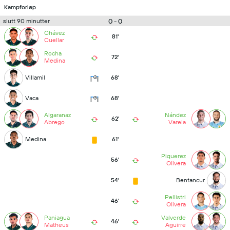
Kampforløp
0 - 0
slutt 90 minutter
Chávez
81'
Cuellar
Rocha
72'
Medina
Villamil
68'
Vaca
68'
Algaranaz
Nández
62'
Abrego
Varela
Medina
61'
Piquerez
56'
Olivera
54'
Bentancur
Pellistri
46'
Olivera
Paniagua
Valverde
46'
Matheus
Aguirre