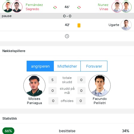
Fernández
Nunez
46'
Sagredo
Vinas
0 - 0
pause
42'
Ugarte
Nøkkelspillere
angriperen
Midfieldher
Forsvarer
totale
5
0
skudd
skudd på
0
0
mål
Moises
Facundo
0
offsides
0
Paniagua
Pellistri
Statistikk
66%
besittelse
34%