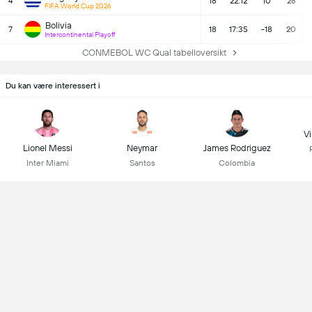
4
18
22:12
10
28
FIFA World Cup 2026
Bolivia
7
18
17:35
-18
20
Intercontinental Playoff
CONMEBOL WC Qual tabelloversikt
Du kan være interessert i
Vi
Lionel Messi
Neymar
James Rodriguez
Inter Miami
Santos
Colombia