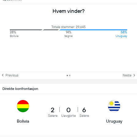
Hvem vinder?
Totale stemmer: 29,645
28%
14%
58%
Bolivia
tegne
Uruguay
Previous
Neste
Direkte konfrontasjon
2
0
6
Seiere
Uavgjorte
Seiere
Bolivia
Uruguay