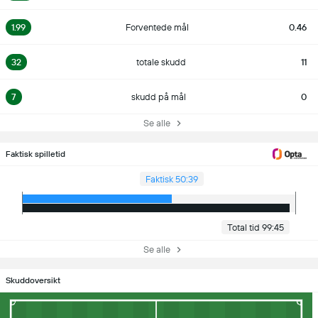
1.99
Forventede mål
0.46
32
totale skudd
11
7
skudd på mål
0
Se alle
Faktisk spilletid
Faktisk 50:39
Total tid 99:45
Se alle
Skuddoversikt