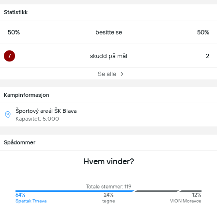
Statistikk
50%
besittelse
50%
7
skudd på mål
2
Se alle
Kampinformasjon
Športový areál ŠK Blava
Kapasitet: 5,000
Spådommer
Hvem vinder?
Totale stemmer: 119
64%
24%
12%
Spartak Trnava
tegne
ViON Moravce