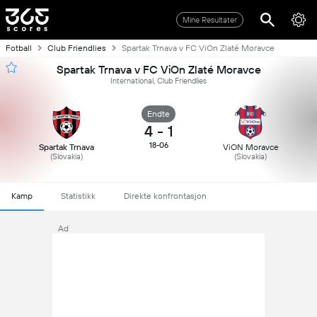
Mine Resultater
Fotball
Club Friendlies
Spartak Trnava v FC ViOn Zlaté Moravce
Spartak Trnava v FC ViOn Zlaté Moravce
International, Club Friendlies
Endte
4
-
1
18-06
Spartak Trnava
ViON Moravce
(Slovakia)
(Slovakia)
Kamp
Statistikk
Direkte konfrontasjon
Ad