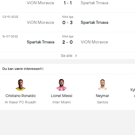
1 - 1
ViON Moravce
Spartak Trnava
02-10-2022
Niké liga
0 - 3
ViON Moravce
Spartak Trnava
16-07-2022
Niké liga
2 - 0
Spartak Trnava
ViON Moravce
Se alle
Du kan være interessert i
Ky
Cristiano Ronaldo
Lionel Messi
Neymar
Al Nassr FC Riyadh
Inter Miami
Santos