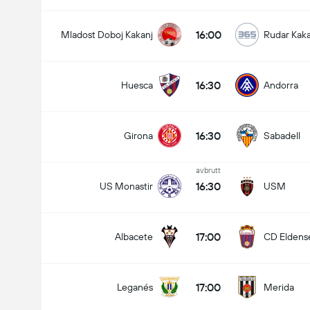
16:00
Mladost Doboj Kakanj
Rudar Kaka
16:30
Huesca
Andorra
16:30
Girona
Sabadell
avbrutt
16:30
US Monastir
USM
17:00
Albacete
CD Eldens
17:00
Leganés
Merida