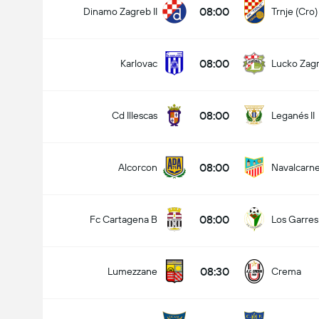
08:00
Dinamo Zagreb II
Trnje (Cro)
08:00
Karlovac
Lucko Zag
08:00
Cd Illescas
Leganés II
08:00
Alcorcon
Navalcarn
08:00
Fc Cartagena B
Los Garres
08:30
Lumezzane
Crema