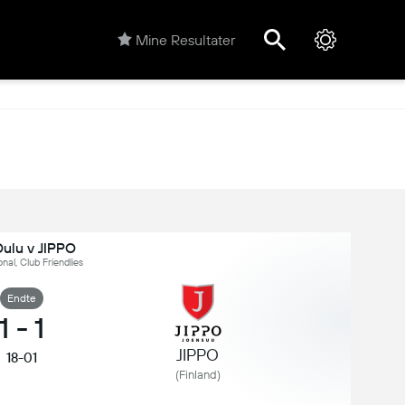
Mine Resultater
ulu v JIPPO
onal, Club Friendlies
Endte
1
-
1
JIPPO
18-01
(Finland)