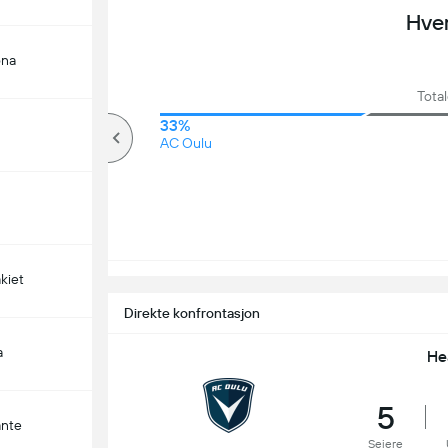
Hve
ona
Tota
50%
33%
over
AC Oulu
kiet
Direkte konfrontasjon
a
He
5
ante
Seiere