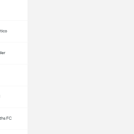
etico
ler
d
ths FC