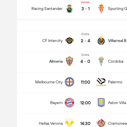
pause
3
-
1
Racing Santander
Sporting G
Endte
2
-
4
CF Intercity
Villarreal B
Endte
4
-
0
Almeria
Cordoba
11:00
Melbourne City
Palermo
12:00
Bayern
Aston Villa
14:30
Hellas Verona
Cremones