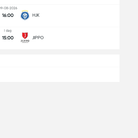
09-08-2026
16:00
HJK
I dag
15:00
JIPPO