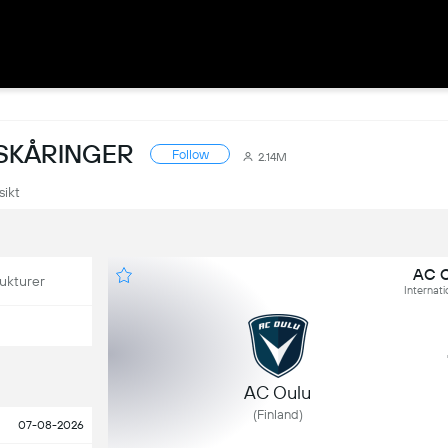
 SKÅRINGER
Follow
2.14M
sikt
AC O
ukturer
Internati
AC Oulu
(Finland)
07-08-2026