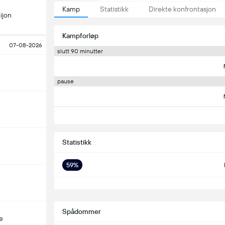
Kamp
Statistikk
Direkte konfrontasjon
ijon
Kampforløp
07-08-2026
slutt 90 minutter
pause
Statistikk
59%
S
Spådommer
e