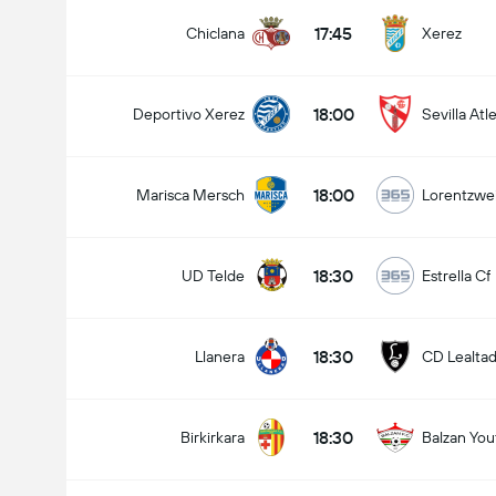
17:45
Chiclana
Xerez
18:00
Deportivo Xerez
Sevilla Atl
18:00
Marisca Mersch
Lorentzwei
18:30
UD Telde
Estrella Cf
18:30
Llanera
CD Lealta
18:30
Birkirkara
Balzan You