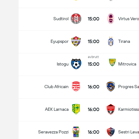
Totalt mål i kamp (2.5)
15:00
Sudtirol
Virtus Ver
15:00
Eyupspor
Tirana
avbrutt
15:00
Istogu
Mitrovica
16:00
Club Africain
Progres Sa
16:00
AEK Larnaca
Karmiotiss
16:00
Seravezza Pozzi
Sestri Lev