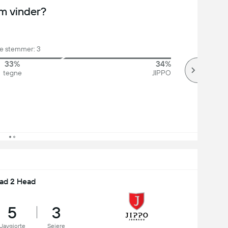
m vinder?
le stemmer: 3
33%
34%
tegne
JIPPO
ad 2 Head
5
3
Uavgjorte
Seiere