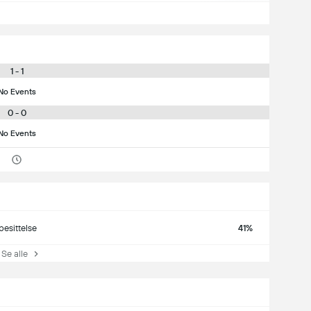
1 - 1
No Events
0 - 0
No Events
besittelse
41%
e alle