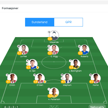
Formasjoner
Sunderland
QPR
12
6.5
Mayenda
28
11
10
6.7
6.3
6.5
Le Fee
C. Rigg
Roberts
4
7
6.3
6.8
D. Neil
J. Bellingham
3
13
26
32
6.1
6.8
6.7
6.0
Cirkin
O'Nien
Mepham
Hume
1
6.2
A. Patterson
4 - 2 - 3 - 1
Nationality