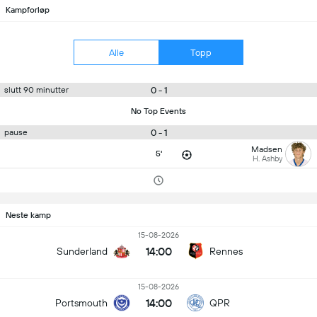
Kampforløp
Alle
Topp
0 - 1
slutt 90 minutter
No Top Events
0 - 1
pause
Madsen
5'
H. Ashby
Neste kamp
15-08-2026
14:00
Sunderland
Rennes
15-08-2026
14:00
Portsmouth
QPR