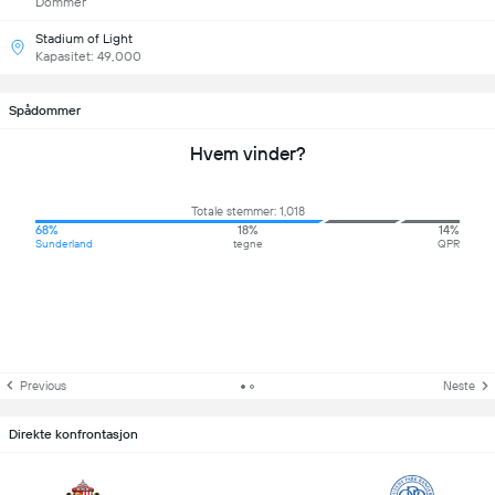
Dommer
Stadium of Light
Kapasitet: 49,000
Spådommer
Hvem vinder?
Totale stemmer: 1,018
68%
18%
14%
Sunderland
tegne
QPR
Previous
Neste
Direkte konfrontasjon