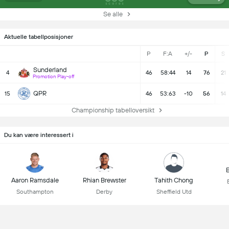
Se alle
Aktuelle tabellposisjoner
P
F:A
+/-
P
S
Sunderland
4
46
58:44
14
76
21
Promotion Play-off
QPR
15
46
53:63
-10
56
14
Championship tabelloversikt
Du kan være interessert i
B
Aaron Ramsdale
Rhian Brewster
Tahith Chong
Southampton
Derby
Sheffield Utd