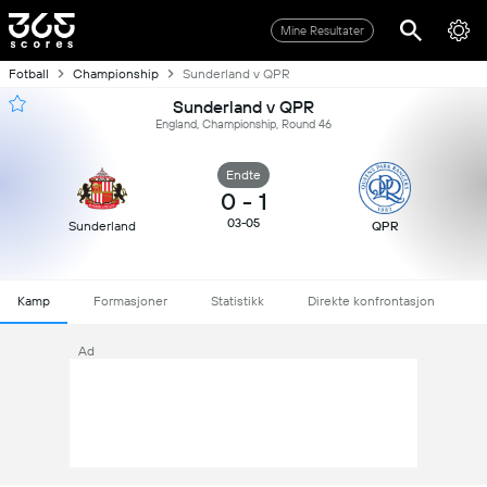
Mine Resultater
Fotball
Championship
Sunderland v QPR
Sunderland v QPR
England, Championship, Round 46
Endte
0
-
1
03-05
Sunderland
QPR
Kamp
Formasjoner
Statistikk
Direkte konfrontasjon
Ad