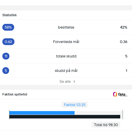
Statistikk
58%
besittelse
42%
0.62
Forventede mål
0.36
11
totale skudd
5
5
skudd på mål
1
Se alle
Faktisk spilletid
Faktisk 53:25
Total tid 98:30