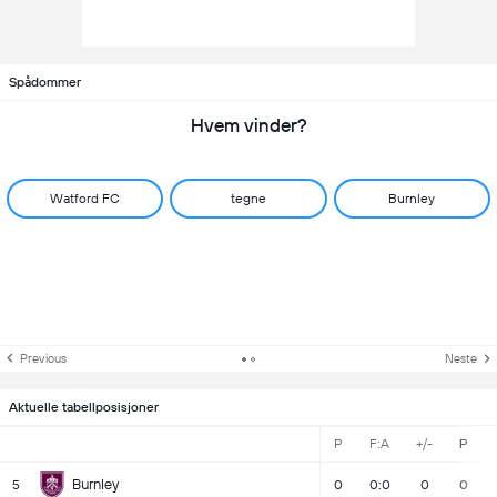
Spådommer
Hvem vinder?
Watford FC
tegne
Burnley
Previous
Neste
Aktuelle tabellposisjoner
P
F:A
+/-
P
Burnley
5
0
0:0
0
0