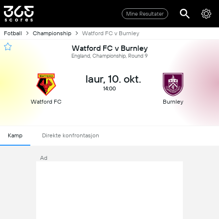
Mine Resultater
Fotball
Championship
Watford FC v Burnley
Watford FC v Burnley
England, Championship, Round 9
laur, 10. okt.
14:00
Watford FC
Burnley
Kamp
Direkte konfrontasjon
Ad