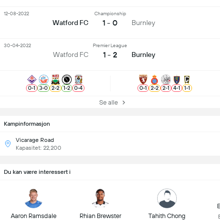
12-08-2022
Championship
1 - 0
Watford FC
Burnley
30-04-2022
Premier League
1 - 2
Watford FC
Burnley
0
-
1
3
-
0
2
-
2
1
-
2
0
-
4
0
-
1
2
-
2
2
-
1
4
-
1
1
-
1
Se alle
Kampinformasjon
Vicarage Road
Kapasitet: 22,200
Du kan være interessert i
B
Aaron Ramsdale
Rhian Brewster
Tahith Chong