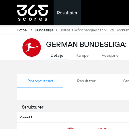
Resultater
Fotball
Bundesliga
Borussia Mönchengladbach v VfL Bochu
GERMAN BUNDESLIGA: 
Detaljer
Kamper
Posisjoner
Poengoversikt
Resultater
Str
Strukturer
Round 1