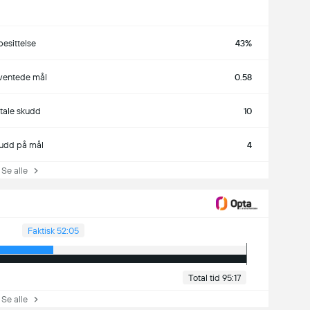
besittelse
43%
ventede mål
0.58
otale skudd
10
udd på mål
4
e alle
Faktisk 52:05
Total tid 95:17
e alle