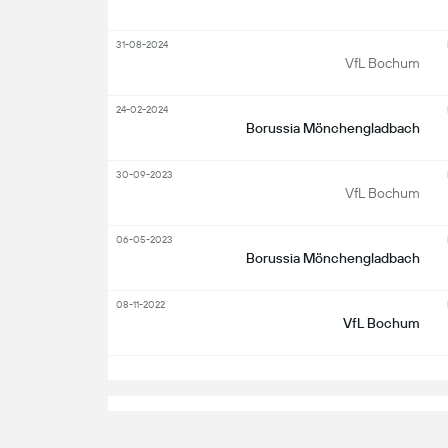
31-08-2024
VfL Bochum
24-02-2024
Borussia Mönchengladbach
30-09-2023
VfL Bochum
06-05-2023
Borussia Mönchengladbach
08-11-2022
VfL Bochum
S
Nøkkelspillere