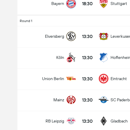
18:30
Bayern
Stuttgart
Round 1
13:30
Elversberg
Leverkuse
13:30
Köln
Hoffenhei
13:30
Union Berlin
Eintracht
13:30
Mainz
SC Paderb
13:30
RB Leipzig
Gladbach