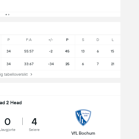
P
F:A
+/-
P
S
D
L
34
55:57
-2
45
13
6
15
34
33:67
-34
25
6
7
21
 tabelloversikt
ad 2 Head
0
4
Uavgjorte
Seiere
VfL Bochum