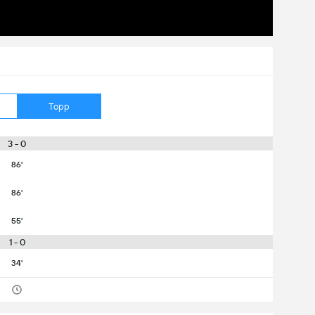
Topp
3 - 0
86'
86'
55'
1 - 0
34'