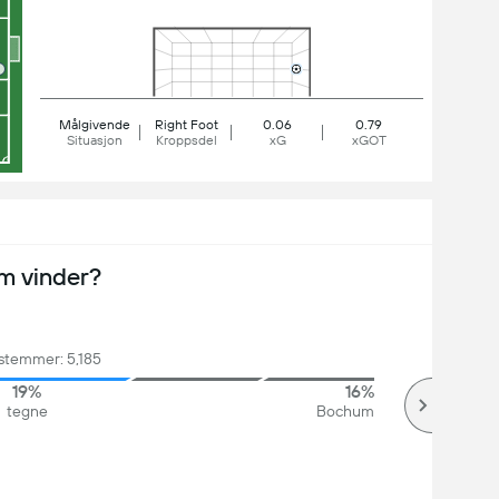
Målgivende
Right Foot
0.06
0.79
Situasjon
Kroppsdel
xG
xGOT
m vinder?
 stemmer: 5,185
19%
16%
tegne
Bochum