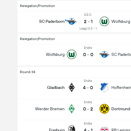
Relegation/Promotion
E.E.O.
2
-
1
SC Paderborn
Wolfsburg
Legg til 2 - 1
Relegation/Promotion
Endte
0
-
0
Wolfsburg
SC Paderb
Round 34
Endte
4
-
0
Gladbach
Hoffenhei
Endte
0
-
2
Werder Bremen
Dortmund
Endte
4
-
1
Freiburg
RB Leipzig