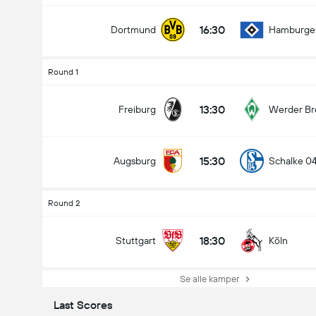
16:30
Dortmund
Hamburge
Round 1
13:30
Freiburg
Werder B
15:30
Augsburg
Schalke 0
Round 2
18:30
Stuttgart
Köln
Se alle kamper
Last Scores