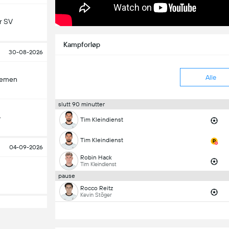
r SV
Kampforløp
30-08-2026
Alle
remen
slutt 90 minutter
4
Tim Kleindienst
Tim Kleindienst
04-09-2026
Robin Hack
Tim Kleindienst
pause
Rocco Reitz
Kevin Stöger