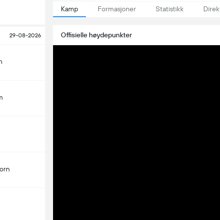
Kamp
Formasjoner
Statistikk
Direk
Offisielle høydepunkter
29-08-2026
n
m
orn