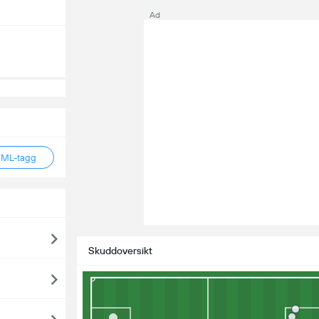
Ad
TML-tagg
Skuddoversikt