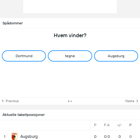
Spådommer
Hvem vinder?
Dortmund
tegne
Augsburg
Previous
Neste
Aktuelle tabellposisjoner
P
F:A
+/-
P
Augsburg
1
0
0:0
0
0