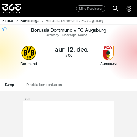
Mine Resultater
Fotball
Bundesliga
Borussia Dortmund v FC Augsburg
Borussia Dortmund v FC Augsburg
Germany, Bundesliga, Round 13
laur, 12. des.
17:00
Dortmund
Augsburg
Kamp
Direkte konfrontasjon
Ad