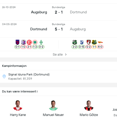
26-10-2024
Bundesliga
2 - 1
Augsburg
Dortmund
04-05-2024
Bundesliga
5 - 1
Dortmund
Augsburg
0
-
1
1
-
0
2
-
1
1
-
3
0
-
2
3
-
2
0
-
15
5
-
2
1
-
1
4
-
0
Se alle
Kampinformasjon
Signal Iduna Park (Dortmund)
Kapasitet: 81,359
Du kan være interessert i
Jo
Harry Kane
Manuel Neuer
Mario Götze
Ba