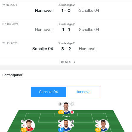
19-10-2024
Bundesliga 2
1 - 0
Hannover
Schalke 04
07-04-2024
Bundesliga 2
1 - 1
Hannover
Schalke 04
28-10-2023
Bundesliga 2
3 - 2
Schalke 04
Hannover
Se alle
Formasjoner
Schalke 04
Hannover
10
6.3
Džeko
24
19
21
6.8
8.1
6.7