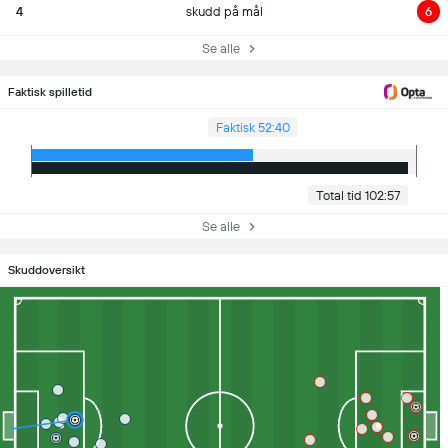
4
skudd på mål
6
Se alle
Faktisk spilletid
Faktisk 52:40
Total tid 102:57
Se alle
Skuddoversikt