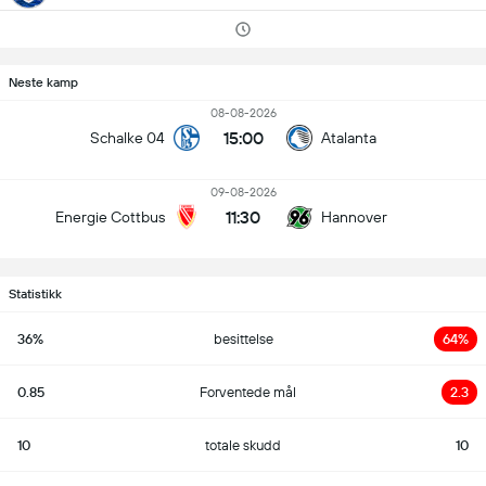
Neste kamp
08-08-2026
15:00
Schalke 04
Atalanta
09-08-2026
11:30
Energie Cottbus
Hannover
Statistikk
36%
besittelse
64%
0.85
Forventede mål
2.3
10
totale skudd
10