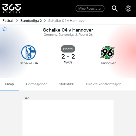
Mine Resultater
Fotball
Bundesliga 2
Schalke 04 v Hannover
Schalke 04 v Hannover
Germany, Bundesliga 2, Round 26
Endte
2
-
2
15-03
Schalke 04
Hannover
Kamp
Formasjoner
Statistikk
Direkte konfrontasjon
Ad