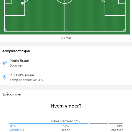
Vis mer
Kampinformasjon
Robin Braun
Dommer
VELTINS-Arena
Kampdeltaker: 62,077
Spådommer
Hvem vinder?
Totale stemmer: 1,255
70%
17%
13%
Schalke 04
tegne
Hannover