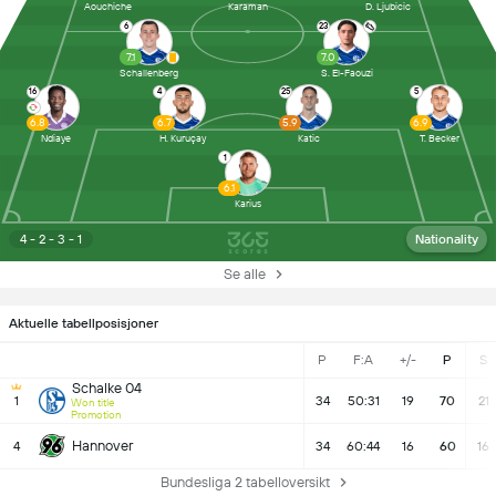
Aouchiche
Karaman
D. Ljubicic
6
23
7.1
7.0
Schallenberg
S. El-Faouzi
16
4
25
5
6.8
6.7
5.9
6.9
Ndiaye
H. Kuruçay
Katic
T. Becker
1
6.1
Karius
4 - 2 - 3 - 1
Nationality
Se alle
Aktuelle tabellposisjoner
P
F:A
+/-
P
S
Schalke 04
1
34
50:31
19
70
21
Won title
Promotion
Hannover
4
34
60:44
16
60
16
Bundesliga 2 tabelloversikt