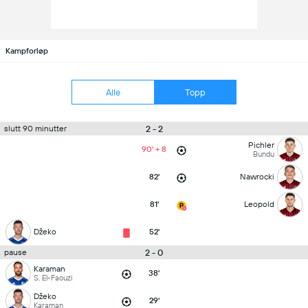
Kampforløp
Alle
Topp
2 - 2
slutt 90 minutter
Pichler
90' + 8
Bundu
82'
Nawrocki
81'
Leopold
Džeko
52'
2 - 0
pause
Karaman
38'
S. El-Faouzi
Džeko
29'
Karaman