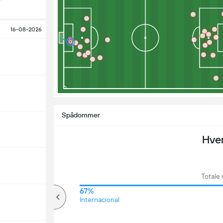
16-08-2026
Spådommer
Hve
Totale
72%
67%
over
Internacional