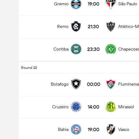
19:00
Gremio
São Paulo
21:30
Remo
Atlético-
23:30
Coritiba
Chapecoe
Round 22
00:00
Botafogo
Fluminens
14:00
Cruzeiro
Mirassol
19:00
Bahia
Vasco