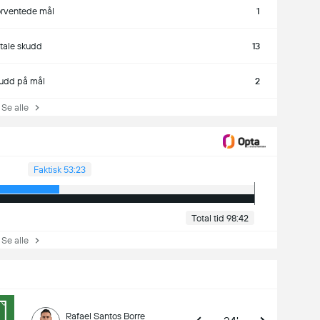
rventede mål
1
otale skudd
13
udd på mål
2
e alle
Faktisk 53:23
Total tid 98:42
e alle
Rafael Santos Borre