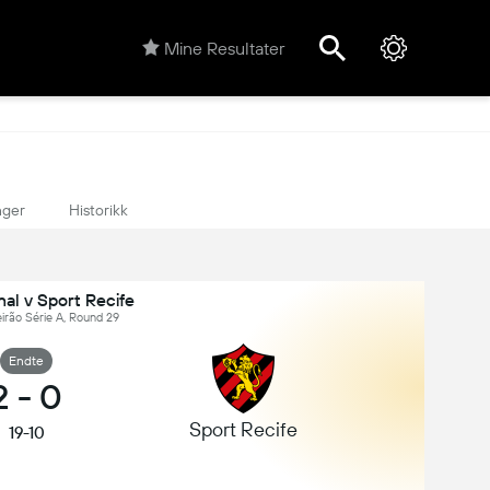
Mine Resultater
nger
Historikk
nal v Sport Recife
leirão Série A, Round 29
Endte
2
-
0
Sport Recife
19-10