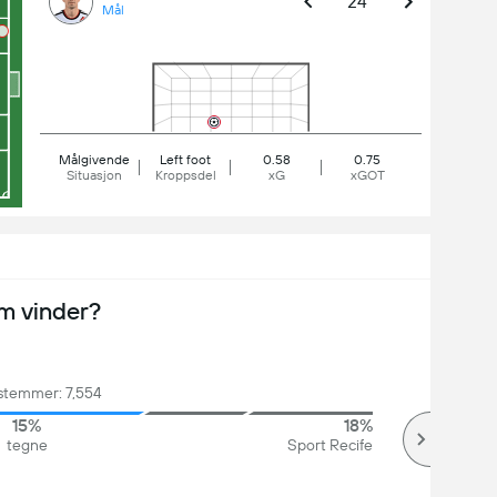
24'
Mål
Målgivende
Left foot
0.58
0.75
Situasjon
Kroppsdel
xG
xGOT
m vinder?
 stemmer: 7,554
15%
18%
tegne
Sport Recife