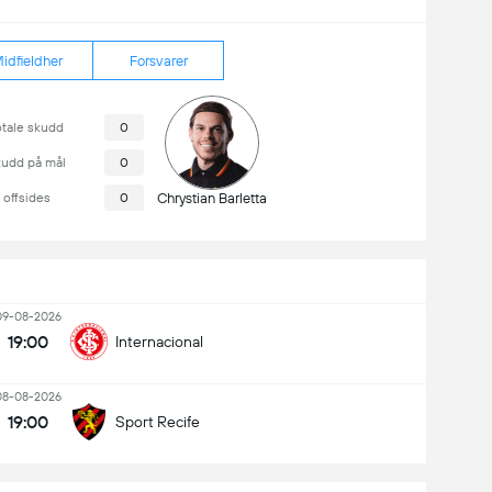
idfieldher
Forsvarer
otale skudd
0
kudd på mål
0
offsides
0
Chrystian Barletta
09-08-2026
19:00
Internacional
08-08-2026
19:00
Sport Recife