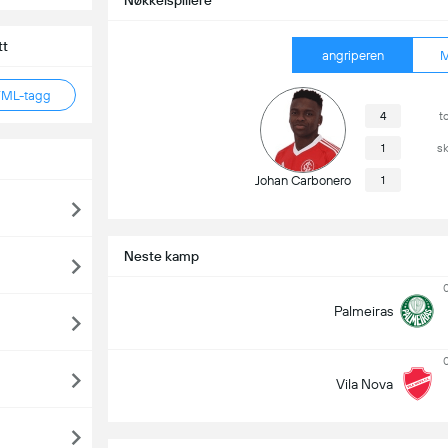
Nøkkelspillere
tt
angriperen
M
TML-tagg
4
t
1
s
Johan Carbonero
1
Neste kamp
Palmeiras
Vila Nova