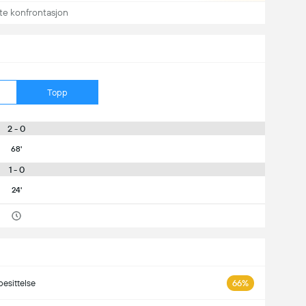
te konfrontasjon
Topp
2 - 0
68'
1 - 0
24'
besittelse
66%