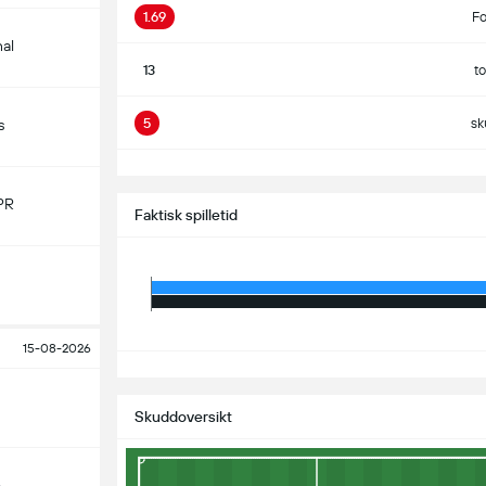
1.69
Fo
nal
13
t
5
sk
s
S
PR
Faktisk spilletid
15-08-2026
S
Skuddoversikt
o