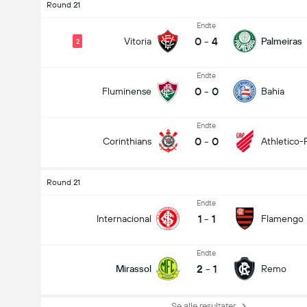
Round 21
Endte
0
-
4
Vitoria
Palmeiras
2
Endte
0
-
0
Fluminense
Bahia
Endte
0
-
0
Corinthians
Athletico-
Round 21
Endte
1
-
1
Internacional
Flamengo
Endte
2
-
1
Mirassol
Remo
Se alle resultater