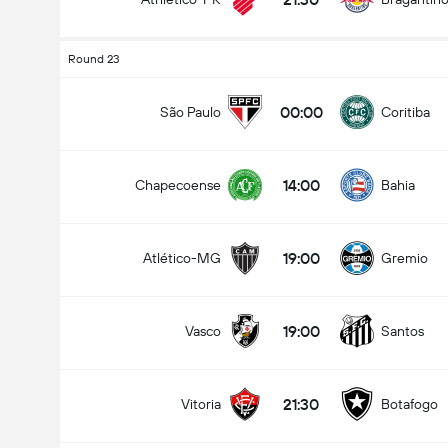
Round 23
00:00
São Paulo
Coritiba
14:00
Chapecoense
Bahia
19:00
Atlético-MG
Gremio
Totalt mål i kamp (2.5)
19:00
Vasco
Santos
Totale stemmer: 521
21:30
Vitoria
Botafogo