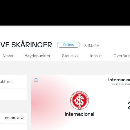
LIVE SKÅRINGER
Follow
52.44M
News
Høydepunkter
Statistikk
Innsikt
Overføri
Internacio
ukturer
Brazil, Brasi
Internacional
08-08-2026