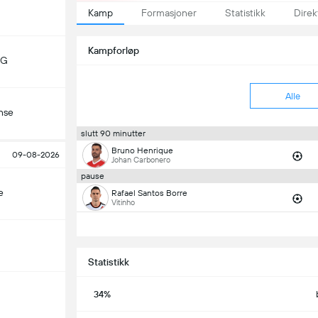
Kamp
Formasjoner
Statistikk
Direk
Kampforløp
MG
Alle
nse
slutt 90 minutter
Bruno Henrique
09-08-2026
Johan Carbonero
pause
e
Rafael Santos Borre
Vitinho
Statistikk
34%