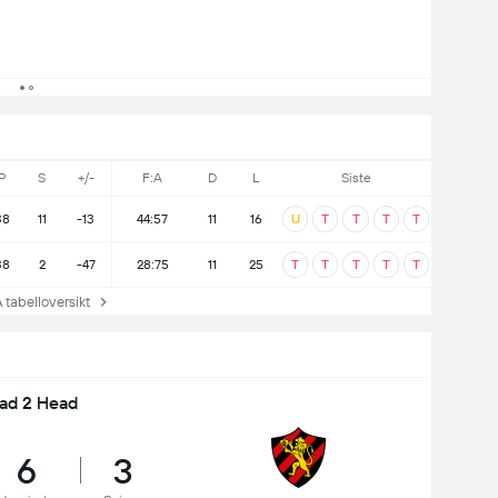
P
S
+/-
F:A
D
L
Siste
38
11
-13
44:57
11
16
U
T
T
T
T
38
2
-47
28:75
11
25
T
T
T
T
T
tabelloversikt
ad 2 Head
6
3