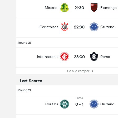
21:30
Mirassol
Flamengo
22:30
Corinthians
Cruzeiro
Round 23
23:00
Internacional
Remo
Se alle kamper
Last Scores
Round 21
Endte
0
-
1
Coritiba
Cruzeiro