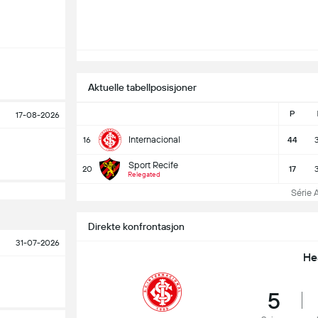
Aktuelle tabellposisjoner
P
17-08-2026
Internacional
16
44
Sport Recife
20
17
Relegated
Série A 
Direkte konfrontasjon
31-07-2026
He
5