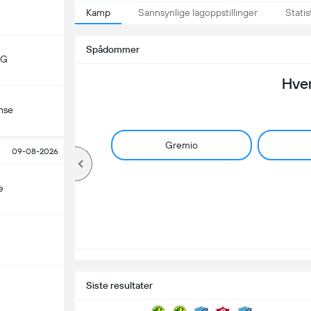
Kamp
Sannsynlige lagoppstillinger
Statis
Spådommer
MG
Hve
nse
Gremio
09-08-2026
e
Siste resultater