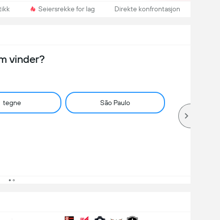
tikk
Seiersrekke for lag
Direkte konfrontasjon
m vinder?
tegne
São Paulo