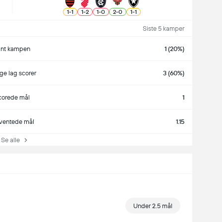
1
-
1
1
-
2
1
-
0
2
-
0
1
-
1
Siste 5 kamper
ant kampen
1 (20%)
e lag scorer
3 (60%)
corede mål
1
ventede mål
1.15
e alle
Under 2.5 mål