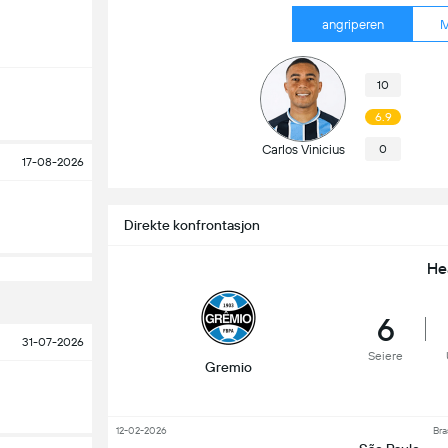
angriperen
M
10
6.9
Carlos Vinicius
0
17-08-2026
Direkte konfrontasjon
He
6
31-07-2026
Seiere
Gremio
12-02-2026
Bra