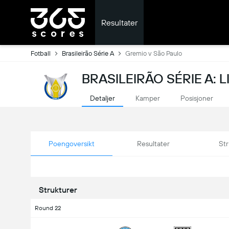
Resultater
Fotball
Brasileirão Série A
Gremio v São Paulo
BRASILEIRÃO SÉRIE A: 
Detaljer
Kamper
Posisjoner
Poengoversikt
Resultater
Str
Strukturer
Round 22