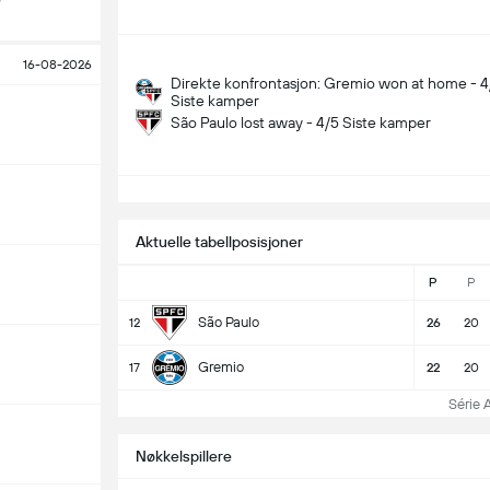
16-08-2026
Direkte konfrontasjon: Gremio won at home - 4
Siste kamper
São Paulo lost away - 4/5 Siste kamper
S
Aktuelle tabellposisjoner
P
P
São Paulo
12
26
20
Gremio
17
22
20
Série A 
Nøkkelspillere