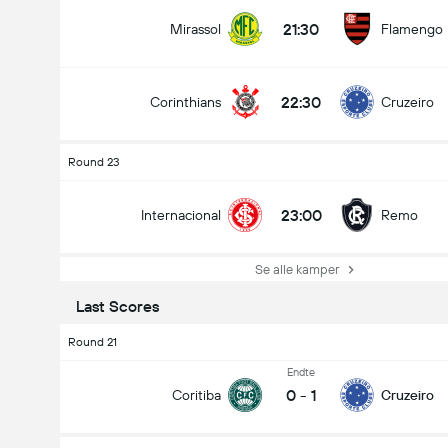
21:30
Mirassol
Flamengo
22:30
Corinthians
Cruzeiro
Round 23
23:00
Internacional
Remo
Se alle kamper
Last Scores
Round 21
Endte
0
-
1
Coritiba
Cruzeiro