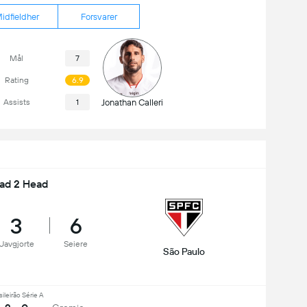
idfieldher
Forsvarer
Mål
7
Rating
6.9
Assists
1
Jonathan Calleri
ad 2 Head
3
6
Uavgjorte
Seiere
São Paulo
sileirão Série A