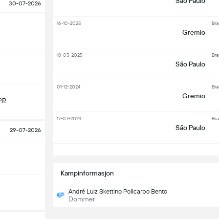
São Paulo
30-07-2026
16-10-2025
Bra
Gremio
18-05-2025
Bra
São Paulo
01-12-2024
Bra
Gremio
PR
17-07-2024
Bra
São Paulo
29-07-2026
S
Kampinformasjon
André Luiz Skettino Policarpo Bento
Dommer