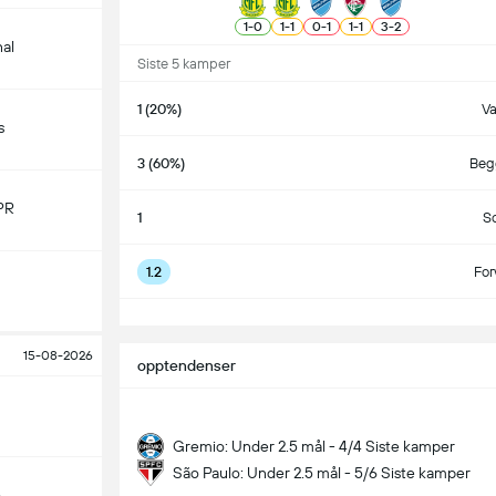
1
-
0
1
-
1
0
-
1
1
-
1
3
-
2
nal
Siste 5 kamper
1 (20%)
V
s
3 (60%)
Begg
PR
1
S
1.2
For
S
15-08-2026
opptendenser
Gremio: Under 2.5 mål - 4/4 Siste kamper
São Paulo: Under 2.5 mål - 5/6 Siste kamper
o