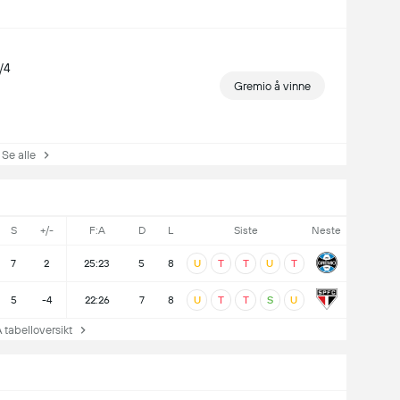
/4
Gremio å vinne
e alle
S
+/-
F:A
D
L
Siste
Neste
7
2
25:23
5
8
U
T
T
U
T
5
-4
22:26
7
8
U
T
T
S
U
tabelloversikt