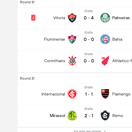
Round 21
Endte
0
-
4
Vitoria
Palmeiras
2
Endte
0
-
0
Fluminense
Bahia
Endte
0
-
0
Corinthians
Athletico-
Round 21
Endte
1
-
1
Internacional
Flamengo
Endte
2
-
1
Mirassol
Remo
Se alle resultater