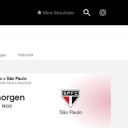
Mine Resultater
nger
Historikk
o v São Paulo
leirão Série A, Round 22
morgen
19:00
São Paulo