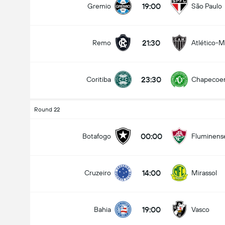
19:00
Gremio
São Paulo
21:30
Remo
Atlético-
Totalt mål i kamp (2.5)
23:30
Coritiba
Chapecoe
under
over
Round 22
00:00
Botafogo
Fluminens
14:00
Cruzeiro
Mirassol
19:00
Bahia
Vasco