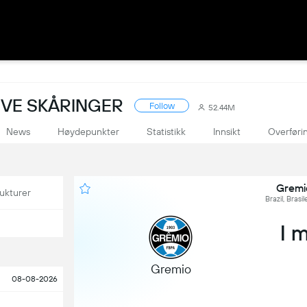
LIVE SKÅRINGER
Follow
52.44M
News
Høydepunkter
Statistikk
Innsikt
Overføri
Gremi
ukturer
Brazil, Brasi
I 
Gremio
08-08-2026