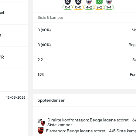
0
-
1
0
-
0
4
-
2
2
-
2
1
-
4
nal
Siste 5 kamper
3 (60%)
V
s
3 (60%)
Begg
PR
2.2
S
1.93
For
S
15-08-2026
opptendenser
Direkte konfrontasjon: Begge lagene scoret - 6
Siste kamper
Flamengo: Begge lagene scoret - 4/5 Siste kam
o