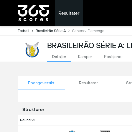
Resultater
Fotball
Brasileirão Série A
Santos v Flamengo
BRASILEIRÃO SÉRIE A: 
Detaljer
Kamper
Posisjoner
Poengoversikt
Resultater
Str
Strukturer
Round 22