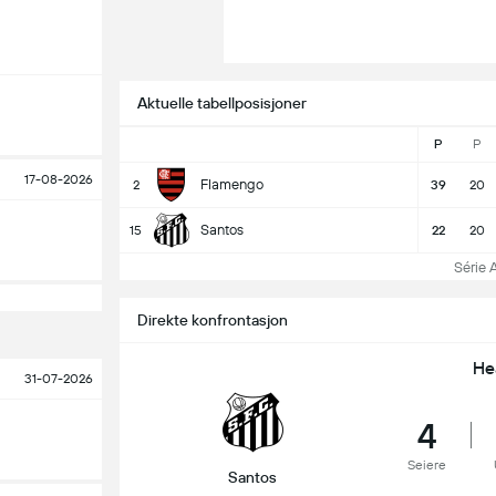
Aktuelle tabellposisjoner
P
P
17-08-2026
Flamengo
2
39
20
Santos
15
22
20
Série A 
Direkte konfrontasjon
He
31-07-2026
4
Seiere
Santos