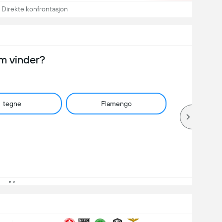
Direkte konfrontasjon
m vinder?
tegne
Flamengo