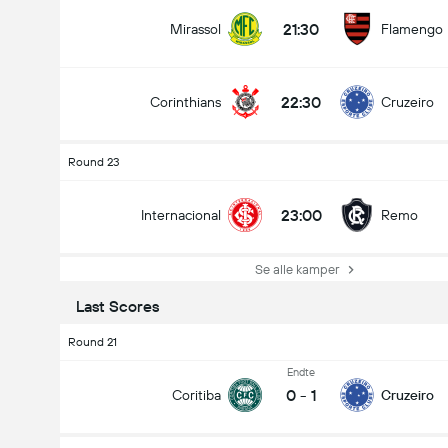
21:30
Mirassol
Flamengo
22:30
Corinthians
Cruzeiro
Round 23
23:00
Internacional
Remo
Se alle kamper
Last Scores
Round 21
Endte
0
-
1
Coritiba
Cruzeiro