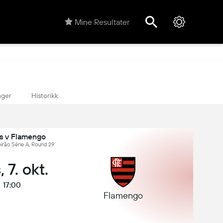
Mine Resultater
nger
Historikk
s v Flamengo
leirão Série A, Round 29
 7. okt.
17:00
Flamengo