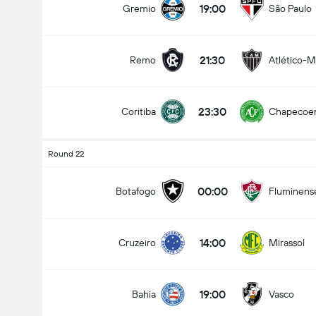
19:00
Gremio
São Paulo
21:30
Remo
Atlético-
Totalt mål i kamp (2.5)
23:30
Coritiba
Chapecoe
under
over
Round 22
00:00
Botafogo
Fluminens
14:00
Cruzeiro
Mirassol
19:00
Bahia
Vasco