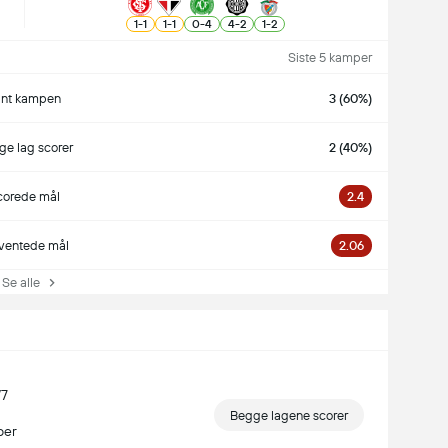
1
-
1
1
-
1
0
-
4
4
-
2
1
-
2
Siste 5 kamper
ant kampen
3 (60%)
e lag scorer
2 (40%)
corede mål
2.4
ventede mål
2.06
e alle
/7
Begge lagene scorer
per