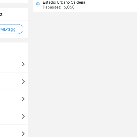
Estádio Urbano Caldeira
Kapasitet: 16,068
tt
TML-tagg