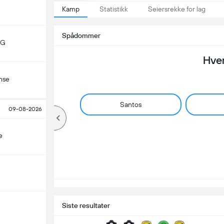
Kamp
Statistikk
Seiersrekke for lag
Spådommer
MG
Hve
nse
Santos
09-08-2026
e
Siste resultater