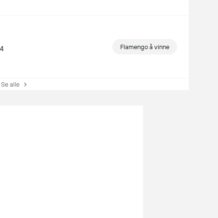
Flamengo å vinne
/4
e alle