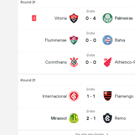
Round 21
Endte
0
-
4
Vitoria
Palmeiras
2
Endte
0
-
0
Fluminense
Bahia
Endte
0
-
0
Corinthians
Athletico-
Round 21
Endte
1
-
1
Internacional
Flamengo
Endte
2
-
1
Mirassol
Remo
Se alle resultater