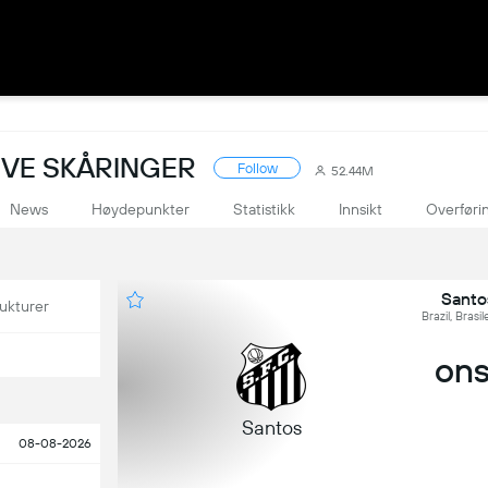
LIVE SKÅRINGER
Follow
52.44M
News
Høydepunkter
Statistikk
Innsikt
Overføri
Santo
ukturer
Brazil, Brasi
ons,
Santos
08-08-2026