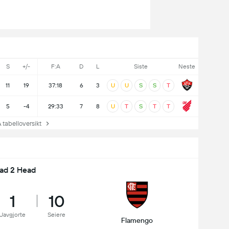
S
+/-
F:A
D
L
Siste
Neste
11
19
37:18
6
3
U
U
S
S
T
5
-4
29:33
7
8
U
T
S
T
T
tabelloversikt
ad 2 Head
1
10
Uavgjorte
Seiere
Flamengo