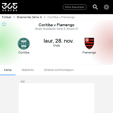
Mine Resultater
Fotball
Brasileirão Série A
Coritiba v Flamengo
Coritiba v Flamengo
Brazil, Brasileirão Série A, Round 37
laur, 28. nov.
17:00
Coritiba
Flamengo
Kamp
Statistikk
Direkte konfrontasjon
Ad