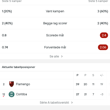
Siste 5 kamper
Siste 5 kamper
1 (20%)
Vant kampen
3 (60%)
2 (40%)
Begge lag scorer
2 (40%)
0.8
Scorede mål
2.4
0.74
Forventede mål
2.06
Se alle
Aktuelle tabellposisjoner
P
P
S
+/-
Flamengo
2
39
20
11
19
3
Coritiba
12
27
21
7
-3
2
Série A tabelloversikt