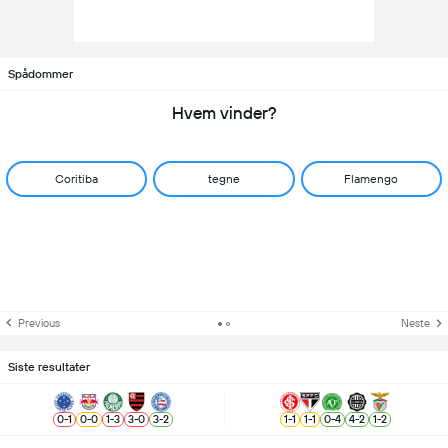
Spådommer
Hvem vinder?
Coritiba
tegne
Flamengo
Previous
Neste
Siste resultater
0
-
1
0
-
0
1
-
3
3
-
0
3
-
2
1
-
1
1
-
1
0
-
4
4
-
2
1
-
2