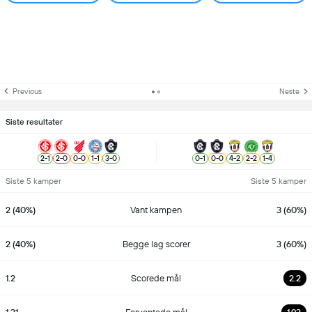
Previous
Neste
Siste resultater
2
-
1
2
-
0
0
-
0
1
-
1
3
-
0
0
-
1
0
-
0
4
-
2
2
-
2
1
-
4
Siste 5 kamper
Siste 5 kamper
2 (40%)
Vant kampen
3 (60%)
2 (40%)
Begge lag scorer
3 (60%)
1.2
Scorede mål
2.2