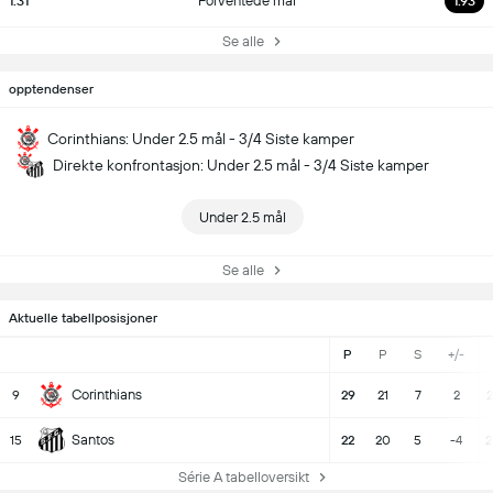
1.31
Forventede mål
1.93
Se alle
opptendenser
Corinthians: Under 2.5 mål - 3/4 Siste kamper
Direkte konfrontasjon: Under 2.5 mål - 3/4 Siste kamper
Under 2.5 mål
Se alle
Aktuelle tabellposisjoner
P
P
S
+/-
Corinthians
9
29
21
7
2
2
Santos
15
22
20
5
-4
2
Série A tabelloversikt