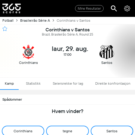
Mine Resultater
Fotball
Brasileirão Série A
Corinthians v Santos
Corinthians v Santos
Brazil, Brasileirão Série A, Round 25
laur, 29. aug.
17:00
Corinthians
Santos
Kamp
Statistikk
Seiersrekke for lag
Direkte konfrontasjon
Spådommer
Hvem vinder?
Corinthians
tegne
Santos