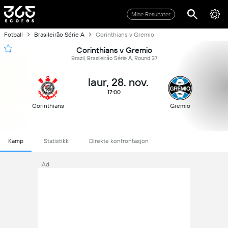
Mine Resultater
Fotball
Brasileirão Série A
Corinthians v Gremio
Corinthians v Gremio
Brazil, Brasileirão Série A, Round 37
laur, 28. nov.
17:00
Corinthians
Gremio
Kamp
Statistikk
Direkte konfrontasjon
Ad