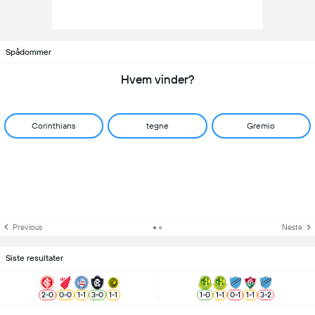
Spådommer
Hvem vinder?
Corinthians
tegne
Gremio
Previous
Neste
Siste resultater
2
-
0
0
-
0
1
-
1
3
-
0
1
-
1
1
-
0
1
-
1
0
-
1
1
-
1
3
-
2