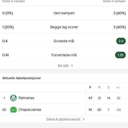
Siste 5 kamper
Siste 5 kamper
0 (0%)
Vant kampen
3 (60%)
1 (20%)
Begge lag scorer
3 (60%)
0.4
Scorede mål
2.6
0.41
Forventede mål
1.35
Se alle
Aktuelle tabellposisjoner
P
P
S
+/-
Palmeiras
1
47
21
14
22
3
Chapecoense
20
10
20
1
-22
Série A tabelloversikt