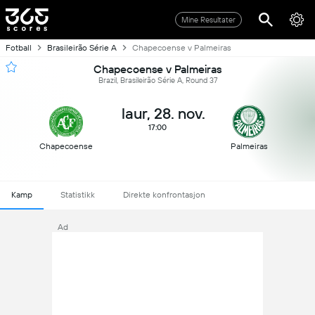
Mine Resultater
Fotball
Brasileirão Série A
Chapecoense v Palmeiras
Chapecoense v Palmeiras
Brazil, Brasileirão Série A, Round 37
laur, 28. nov.
17:00
Chapecoense
Palmeiras
Kamp
Statistikk
Direkte konfrontasjon
Ad