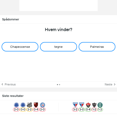
Spådommer
Hvem vinder?
Chapecoense
tegne
Palmeiras
Previous
Neste
Siste resultater
2
-
0
0
-
0
2
-
2
0
-
4
2
-
0
3
-
2
3
-
0
0
-
4
1
-
2
1
-
3