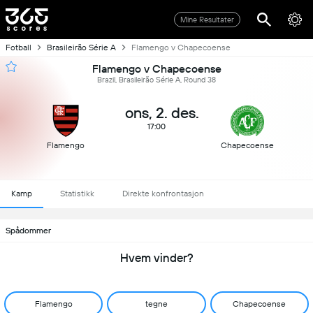
Mine Resultater
Fotball
Brasileirão Série A
Flamengo v Chapecoense
Flamengo v Chapecoense
Brazil, Brasileirão Série A, Round 38
ons, 2. des.
17:00
Flamengo
Chapecoense
Kamp
Statistikk
Direkte konfrontasjon
Spådommer
Hvem vinder?
Flamengo
tegne
Chapecoense