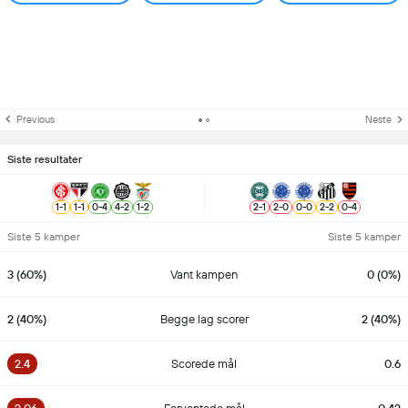
Previous
Neste
Siste resultater
1
-
1
1
-
1
0
-
4
4
-
2
1
-
2
2
-
1
2
-
0
0
-
0
2
-
2
0
-
4
Siste 5 kamper
Siste 5 kamper
3 (60%)
Vant kampen
0 (0%)
2 (40%)
Begge lag scorer
2 (40%)
2.4
Scorede mål
0.6