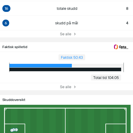
16
totale skudd
8
6
skudd på mål
4
Se alle
Faktisk spilletid
Faktisk 50:43
Total tid 104:05
Se alle
Skuddoversikt