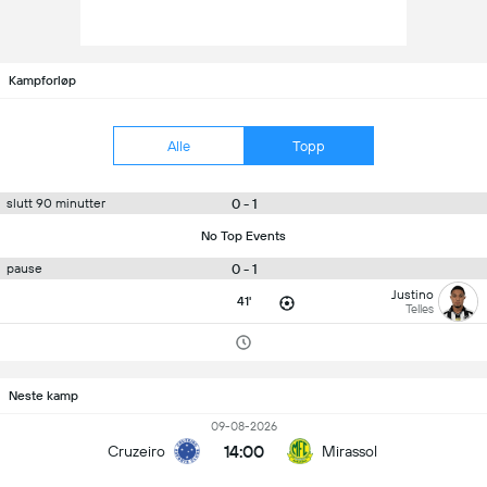
Kampforløp
Alle
Topp
0 - 1
slutt 90 minutter
No Top Events
0 - 1
pause
Justino
41'
Telles
Neste kamp
09-08-2026
14:00
Cruzeiro
Mirassol