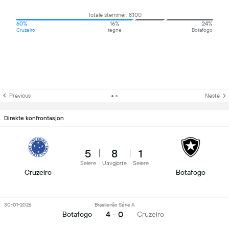
Totale stemmer: 8,100
60%
16%
24%
Cruzeiro
tegne
Botafogo
Previous
Neste
Direkte konfrontasjon
5
8
1
Seiere
Uavgjorte
Seiere
Cruzeiro
Botafogo
30-01-2026
Brasileirão Série A
4 - 0
Botafogo
Cruzeiro