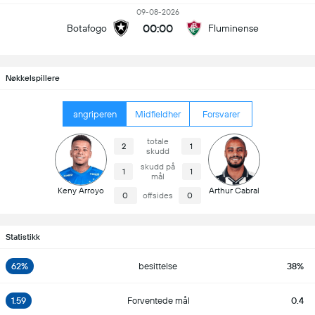
09-08-2026
00:00
Botafogo
Fluminense
Nøkkelspillere
angriperen
Midfieldher
Forsvarer
totale
2
1
skudd
skudd på
1
1
mål
Keny Arroyo
Arthur Cabral
0
offsides
0
Statistikk
62%
besittelse
38%
1.59
Forventede mål
0.4