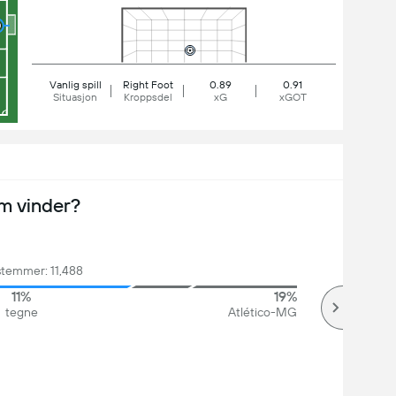
Vanlig spill
Right Foot
0.89
0.91
Situasjon
Kroppsdel
xG
xGOT
m vinder?
stemmer: 11,488
11%
19%
tegne
Atlético-MG