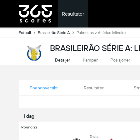
Resultater
Fotball
Brasileirão Série A
Palmeiras v Atlético Mineiro
BRASILEIRÃO SÉRIE A: 
Detaljer
Kamper
Posisjoner
Poengoversikt
Resultater
Str
I dag
Round 22
Endte