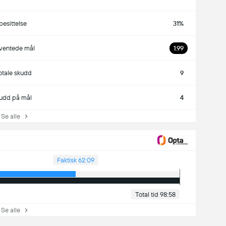
besittelse
31%
ventede mål
1.99
otale skudd
9
udd på mål
4
e alle
Faktisk 62:09
Total tid 98:58
e alle