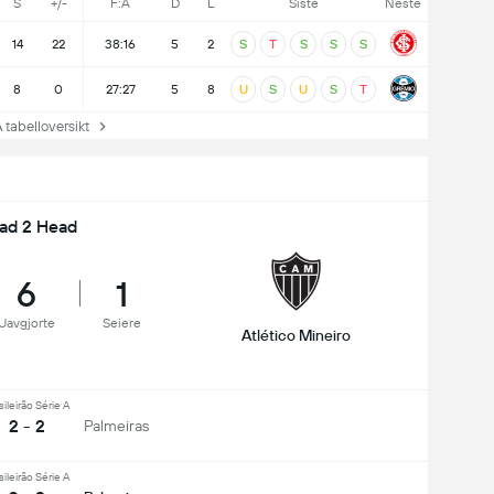
S
+/-
F:A
D
L
Siste
Neste
14
22
38:16
5
2
S
T
S
S
S
8
0
27:27
5
8
U
S
U
S
T
tabelloversikt
ad 2 Head
6
1
Uavgjorte
Seiere
Atlético Mineiro
sileirão Série A
2 - 2
Palmeiras
sileirão Série A