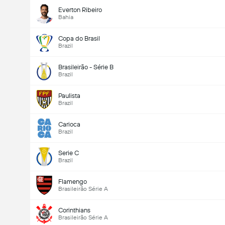
Everton Ribeiro
Bahia
Copa do Brasil
Brazil
Brasileirão - Série B
Brazil
Paulista
Brazil
Carioca
Brazil
Serie C
Brazil
Flamengo
Brasileirão Série A
Corinthians
Brasileirão Série A