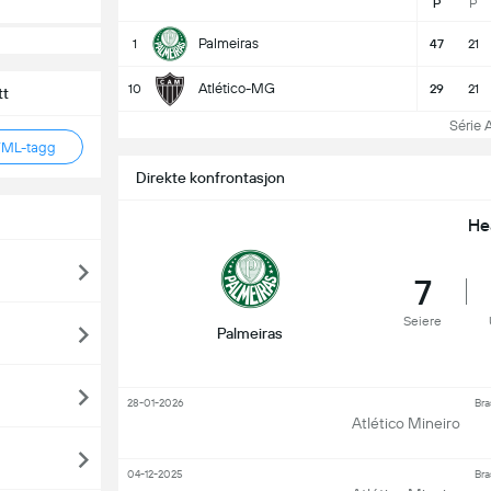
P
P
Palmeiras
1
47
21
Atlético-MG
10
29
21
tt
Série A 
TML-tagg
Direkte konfrontasjon
He
7
Seiere
Palmeiras
28-01-2026
Bra
Atlético Mineiro
04-12-2025
Bra