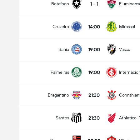
1
-
1
Botafogo
Fluminens
14:00
Cruzeiro
Mirassol
19:00
Bahia
Vasco
19:00
Palmeiras
Internacio
21:30
Bragantino
Corinthian
21:30
Santos
Athletico-