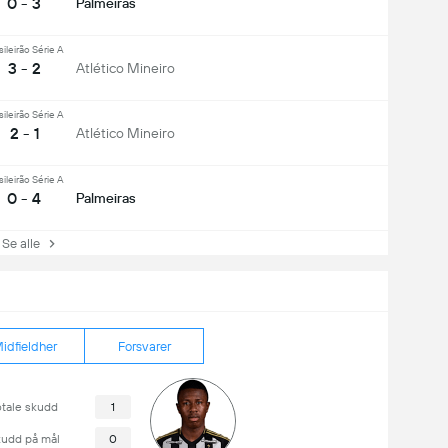
0 - 3
Palmeiras
sileirão Série A
3 - 2
Atlético Mineiro
sileirão Série A
2 - 1
Atlético Mineiro
sileirão Série A
0 - 4
Palmeiras
e alle
idfieldher
Forsvarer
otale skudd
1
kudd på mål
0