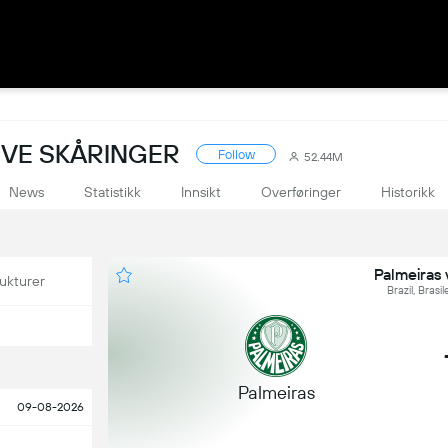
LIVE SKÅRINGER
Follow
52.44M
News
Statistikk
Innsikt
Overføringer
Historikk
Palmeiras 
ukturer
Brazil, Brasi
Palmeiras
09-08-2026