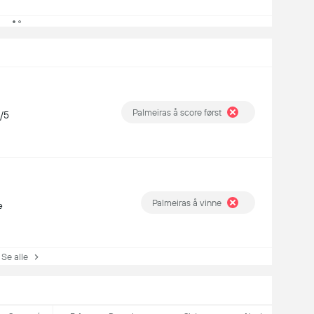
Palmeiras å score først
5/5
Palmeiras å vinne
e
e alle