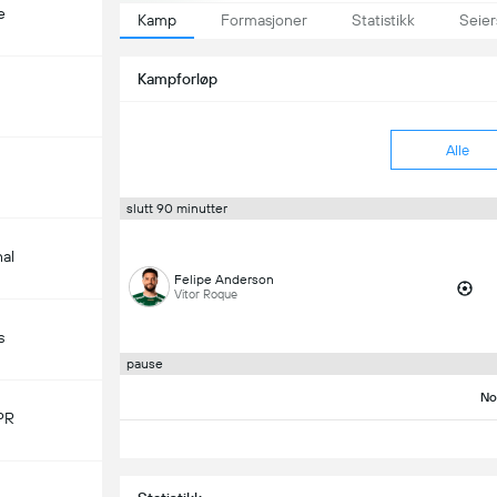
e
Kamp
Formasjoner
Statistikk
Seier
Kampforløp
Alle
slutt 90 minutter
nal
Felipe Anderson
Vitor Roque
s
pause
No
PR