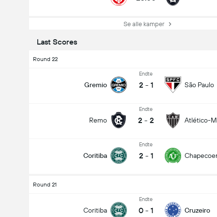
Se alle kamper
Last Scores
Round 22
Endte
2
-
1
Gremio
São Paulo
Endte
Totalt mål i kamp (2.5)
2
-
2
Remo
Atlético-
Endte
Totale stemmer: 1,024
2
-
1
Coritiba
Chapecoe
Round 21
Endte
0
-
1
Coritiba
Cruzeiro