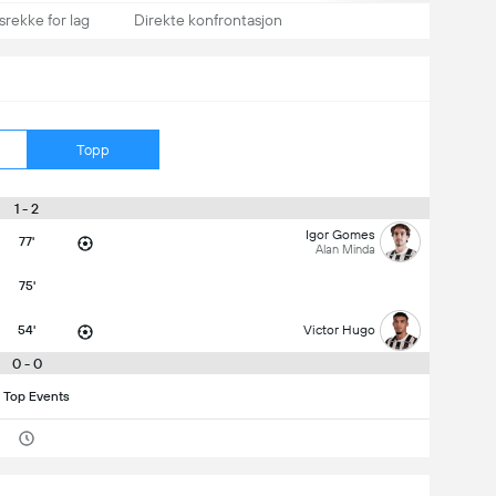
srekke for lag
Direkte konfrontasjon
Topp
1 - 2
Igor Gomes
77'
Alan Minda
75'
54'
Victor Hugo
0 - 0
 Top Events