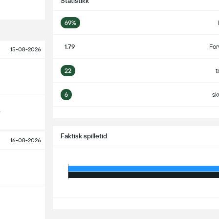
Statistikk
69%
1.79
For
15-08-2026
22
t
6
sk
o
S
Faktisk spilletid
16-08-2026
S