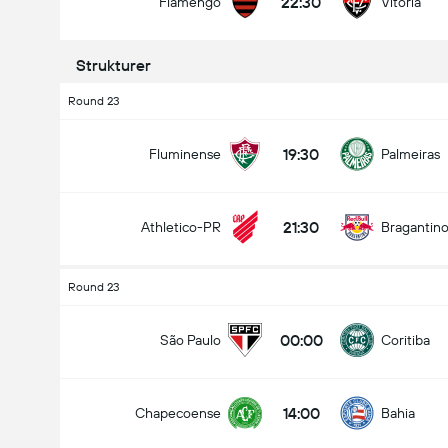
22:30
Flamengo
Vitoria
Strukturer
Round 23
19:30
Fluminense
Palmeiras
21:30
Athletico-PR
Bragantin
Round 23
00:00
São Paulo
Coritiba
14:00
Chapecoense
Bahia