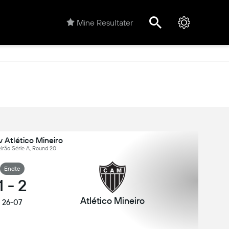
Mine Resultater
v Atlético Mineiro
leirão Série A, Round 20
Endte
1
-
2
Atlético Mineiro
26-07