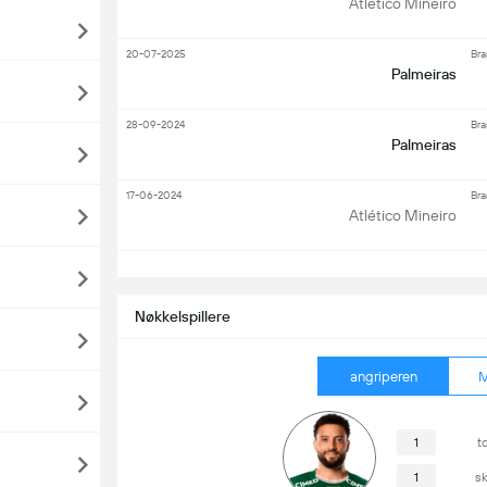
Atlético Mineiro
20-07-2025
Bra
Palmeiras
28-09-2024
Bra
Palmeiras
17-06-2024
Bra
Atlético Mineiro
S
Nøkkelspillere
angriperen
M
1
t
1
s