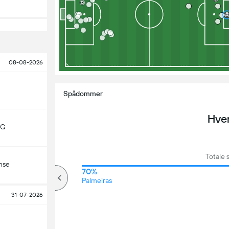
08-08-2026
Spådommer
Hve
MG
Totale 
nse
71%
70%
over
Palmeiras
31-07-2026