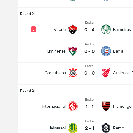
Round 21
Endte
0
-
4
Vitoria
Palmeiras
2
Endte
0
-
0
Fluminense
Bahia
Endte
0
-
0
Corinthians
Athletico-
Round 21
Endte
1
-
1
Internacional
Flamengo
Endte
2
-
1
Mirassol
Remo