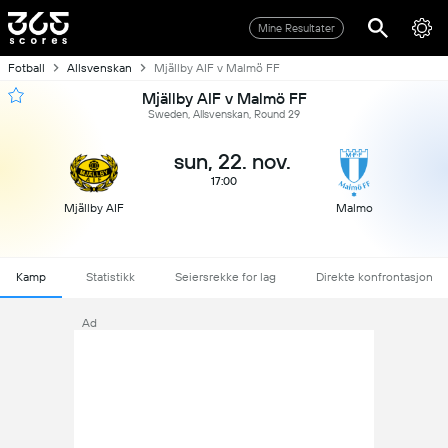
Mine Resultater
Fotball
Allsvenskan
Mjällby AIF v Malmö FF
Mjällby AIF v Malmö FF
Sweden, Allsvenskan, Round 29
sun, 22. nov.
17:00
Mjällby AIF
Malmo
Kamp
Statistikk
Seiersrekke for lag
Direkte konfrontasjon
Ad