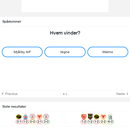
Spådommer
Hvem vinder?
Mjällby AIF
tegne
Malmo
Previous
Neste
Siste resultater
0
-
1
1
-
2
0
-
0
2
-
1
3
-
0
1
-
2
1
-
2
1
-
2
2
-
2
4
-
0