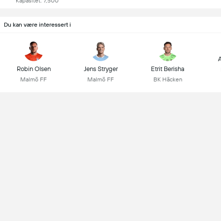
Kapasitet: 7,500
Du kan være interessert i
A
Robin Olsen
Jens Stryger
Etrit Berisha
Malmö FF
Malmö FF
BK Häcken