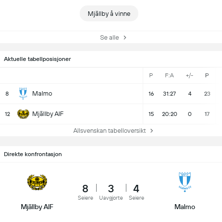
Mjällby å vinne
Se alle
Aktuelle tabellposisjoner
P
F:A
+/-
P
Malmo
8
16
31:27
4
23
Mjällby AIF
12
15
20:20
0
17
Allsvenskan tabelloversikt
Direkte konfrontasjon
8
3
4
Seiere
Uavgjorte
Seiere
Mjällby AIF
Malmo